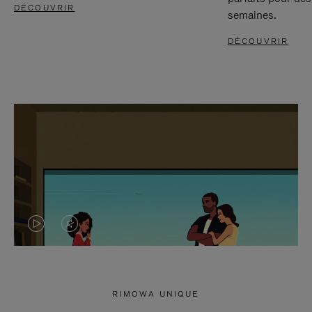
DÉCOUVRIR
semaines.
DÉCOUVRIR
LA
LE
VIDÉO
SON
N'EST
DE
RIMOWA UNIQUE
PAS
LA