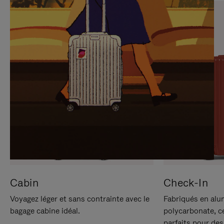
SUR
VEUILLEZ
POUR
CLIQUER
LA
POUR
METTRE
RÉACTIVER
EN
LE
PAUSE
SON
Cabin
Check-In
Voyagez léger et sans contrainte avec le
Fabriqués en alu
bagage cabine idéal.
polycarbonate, c
parfaits pour des