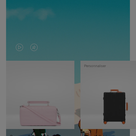
LA
LE
VIDÉO
SON
Personnaliser
N'EST
DE
PAS
LA
EN
VIDÉO
PAUSE,
EST
APPUYEZ
DÉSACTIVÉ.
SUR
VEUILLEZ