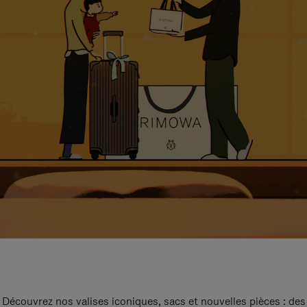
Découvrez nos valises iconiques, sacs et nouvelles pièces : des