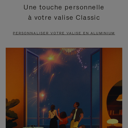
Une touche personnelle
EN
VIDÉO
à votre valise Classic
PAUSE,
EST
APPUYEZ
DÉSACTIVÉ.
PERSONNALISER VOTRE VALISE EN ALUMINIUM
SUR
VEUILLEZ
POUR
CLIQUER
LA
POUR
METTRE
RÉACTIVER
EN
LE
PAUSE
SON