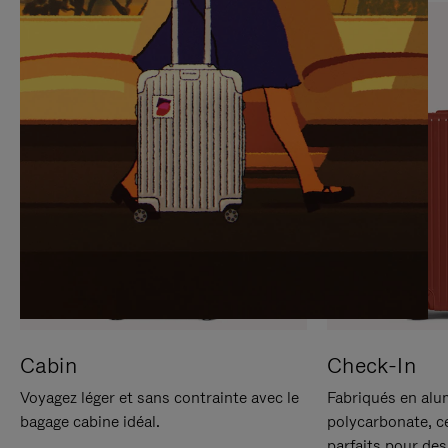
SUR
VEUILLEZ
POUR
CLIQUER
LA
POUR
METTRE
RÉACTIVER
EN
LE
PAUSE
SON
Cabin
Check-In
Voyagez léger et sans contrainte avec le
Fabriqués en alu
bagage cabine idéal.
polycarbonate, c
parfaits pour des