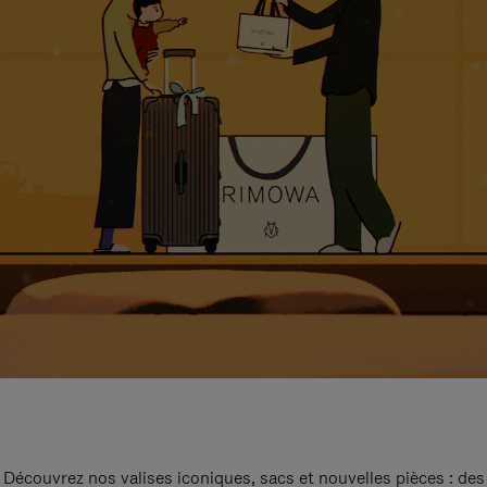
Découvrez nos valises iconiques, sacs et nouvelles pièces : des