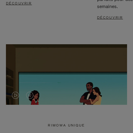
DÉCOUVRIR
semaines.
DÉCOUVRIR
LA
LE
VIDÉO
SON
N'EST
DE
RIMOWA UNIQUE
PAS
LA