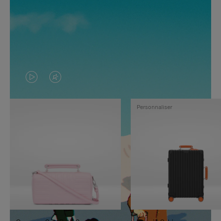
LA
LE
VIDÉO
SON
Personnaliser
N'EST
DE
PAS
LA
EN
VIDÉO
PAUSE,
EST
APPUYEZ
DÉSACTIVÉ.
SUR
VEUILLEZ