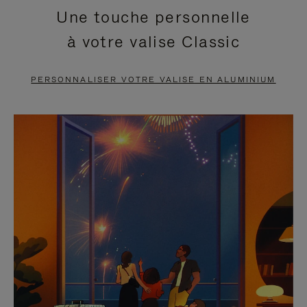
Une touche personnelle
EN
VIDÉO
à votre valise Classic
PAUSE,
EST
APPUYEZ
DÉSACTIVÉ.
PERSONNALISER VOTRE VALISE EN ALUMINIUM
SUR
VEUILLEZ
POUR
CLIQUER
LA
POUR
METTRE
RÉACTIVER
EN
LE
PAUSE
SON