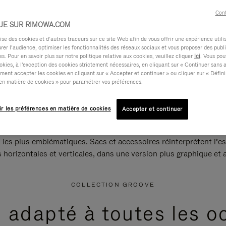
Cont
UE SUR RIMOWA.COM
e des cookies et d’autres traceurs sur ce site Web afin de vous offrir une expérience utili
rer l’audience, optimiser les fonctionnalités des réseaux sociaux et vous proposer des publi
s. Pour en savoir plus sur notre politique relative aux cookies, veuillez cliquer
ici
. Vous pou
okies, à l'exception des cookies strictement nécessaires, en cliquant sur « Continuer sans 
ment accepter les cookies en cliquant sur « Accepter et continuer » ou cliquer sur « Défini
en matière de cookies » pour paramétrer vos préférences.
ir les préférences en matière de cookies
Accepter et continuer
 les plus emblématiques. Sacs et accessoires réinterprètent l’es
s horizontales et verticales, dans une version plus graphique et a
COLLECTION GROOVE
e adapté à toutes les o