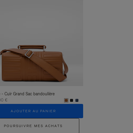
 - Cuir Grand Sac bandoulière
Groove - Cuir Grand Sac
00 €
1.400,00 €
AJOUTER AU PANIER
AJOUTER 
POURSUIVRE MES ACHATS