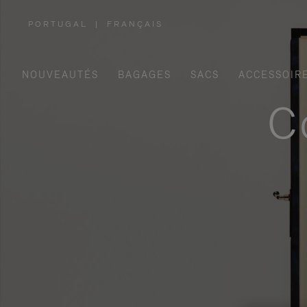
PORTUGAL
|
FRANÇAIS
,
SÉLECTIONNEZ
VOTRE
RÉGION
NOUVEAUTÉS
BAGAGES
SACS
ACCESSOIR
C