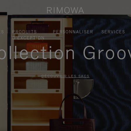
ES
PRODUITS
PERSONNALISER
SERVICES
D'EXCEPTION
ollection Groo
DÉCOUVRIR LES SACS