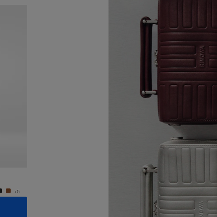
Nouveauté
Groove - Cuir Petit Sac Bandoulière
Groove 
950,00 €
950,0
+5
+5
AJOUTER AU PANIER