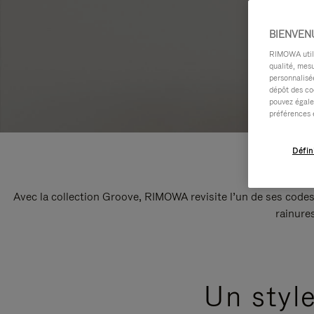
BIENVEN
RIMOWA utilis
qualité, mesu
personnalisée
dépôt des co
pouvez égale
préférences 
Défin
Avec la collection Groove, RIMOWA revisite l’un de ses codes
rainure
Un styl