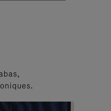
abas,
coniques.