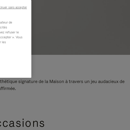
inuer sans accepter
sateur de
cités
vez refuser le
accepter ». Vous
r les
thétique signature de la Maison à travers un jeu audacieux de
ffirmée.
ccasions