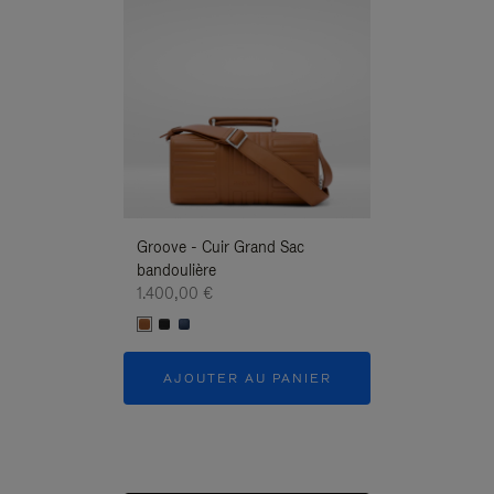
Groove - Cuir Grand Sac
Groove - Cuir G
bandoulière
Bandoulière
1.400,00 €
1.400,00 €
AJOUTER AU PANIER
AJOUTER 