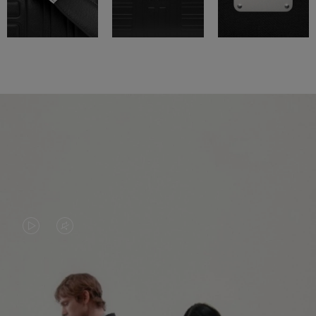
LA
LE
VIDÉO
SON
N'EST
DE
PAS
LA