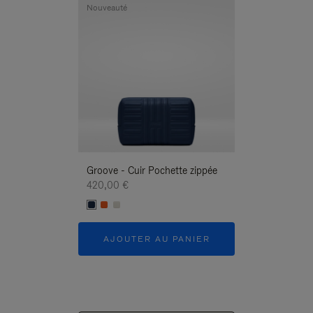
Nouveauté
Nouveauté
Groove - Cuir Pochette zippée
Groove - Cuir P
420,00 €
420,00 €
AJOUTER AU PANIER
AJOUTER 