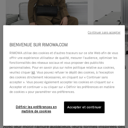
Continuer sans accepter
BIENVENUE SUR RIMOWA.COM
RIMOWA utilise des cookies et d’autres traceurs sur ce site Web afin de vous
offrir une expérience utilisateur de qualité, mesurer l’audience, optimiser les
fonctionnalités des réseaux sociaux et vous proposer des publicités
Sacs Bandoulière
Sacs Cabas
personnalisées. Pour en savoir plus sur notre politique relative aux cookies,
veuillez cliquer
ici
. Vous pouvez refuser le dépôt des cookies, à l'exception
des cookies strictement nécessaires, en cliquant sur « Continuer sans
DÉCOUVRIR
DÉCOUVRIR
accepter ». Vous pouvez également accepter les cookies en cliquant sur «
Accepter et continuer » ou cliquer sur « Définir les préférences en matière
de cookies » pour paramétrer vos préférences.
Définir les préférences en
Accepter et continuer
Sacs Bandoulière Groove
matière de cookies
Avec leur motif rainuré audacieux, leurs formes inspirées des