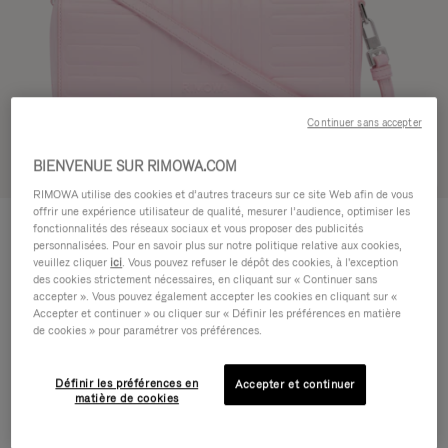
Continuer sans accepter
BIENVENUE SUR RIMOWA.COM
Voir en 3D
RIMOWA utilise des cookies et d’autres traceurs sur ce site Web afin de vous
offrir une expérience utilisateur de qualité, mesurer l’audience, optimiser les
GROOVE - CUIR
950,00 €
fonctionnalités des réseaux sociaux et vous proposer des publicités
Petit Sac bandoulière
personnalisées. Pour en savoir plus sur notre politique relative aux cookies,
veuillez cliquer
ici
. Vous pouvez refuser le dépôt des cookies, à l'exception
des cookies strictement nécessaires, en cliquant sur « Continuer sans
Couleur
Rose
accepter ». Vous pouvez également accepter les cookies en cliquant sur «
Accepter et continuer » ou cliquer sur « Définir les préférences en matière
de cookies » pour paramétrer vos préférences.
Définir les préférences en
Accepter et continuer
matière de cookies
AJOUTER