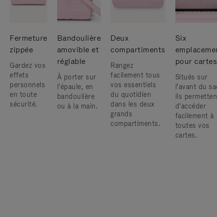
Fermeture
Bandoulière
Deux
Six
zippée
amovible et
compartiments
emplaceme
réglable
pour cartes
Gardez vos
Rangez
effets
facilement tous
À porter sur
Situés sur
personnels
vos essentiels
l'épaule, en
l'avant du sa
en toute
du quotidien
bandoulière
ils permetten
sécurité.
dans les deux
ou à la main.
d'accéder
grands
facilement à
compartiments.
toutes vos
cartes.