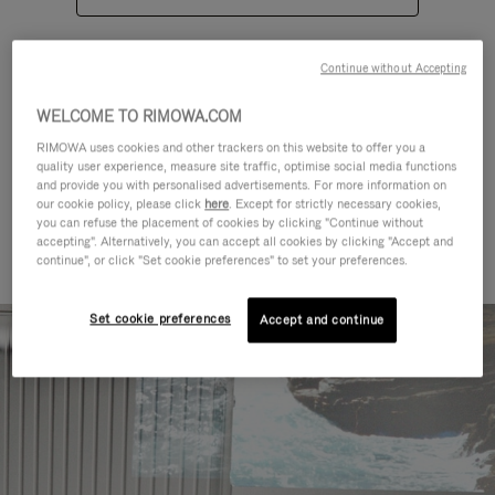
Continue without Accepting
WELCOME TO RIMOWA.COM
RIMOWA uses cookies and other trackers on this website to offer you a
KATEGORIEN
quality user experience, measure site traffic, optimise social media functions
and provide you with personalised advertisements. For more information on
Finden Sie das Passende für
our cookie policy, please click
here
. Except for strictly necessary cookies,
you can refuse the placement of cookies by clicking "Continue without
Reisen aller Art
accepting". Alternatively, you can accept all cookies by clicking "Accept and
continue", or click "Set cookie preferences" to set your preferences.
Set cookie preferences
Accept and continue