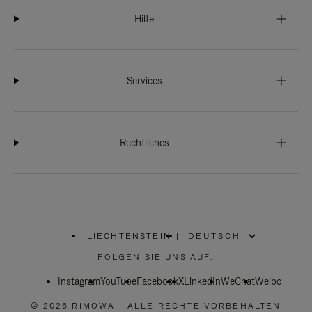
Hilfe
Services
Rechtliches
LIECHTENSTEIN
|
,
WÄHLEN
FOLGEN SIE UNS AUF:
SIE
IHRE
Instagram
YouTube
REGION
Facebook
X
LinkedIn
WeChat
Weibo
AUS
© 2026 RIMOWA - ALLE RECHTE VORBEHALTEN