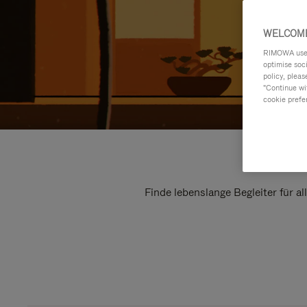
WELCOME
RIMOWA uses 
optimise soc
policy, pleas
"Continue wit
cookie prefe
Finde lebenslange Begleiter für a