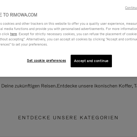
Continu
 TO RIMOWA.COM
cookies and other trackers on this website to offer you a quality user experience, measure 
ial media functions and provide you with personalised advertisements. For more informatio
e click
here
. Except for strictly necessary cookies, you can refuse the placement of cookie
hout accepting". Alternatively, you can accept all cookies by clicking "Accept and continue"
rences" to set your preferences.
Set cookie preferences
Accept and continue
ll Deine zukünftigen Reisen.Entdecke unsere ikonischen Koffer,
ENTDECKE UNSERE KATEGORIEN