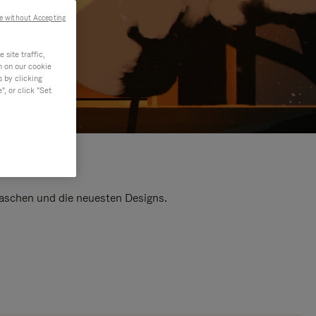
e without Accepting
site traffic,
n on our cookie
s by clicking
, or click "Set
 Taschen und die neuesten Designs.