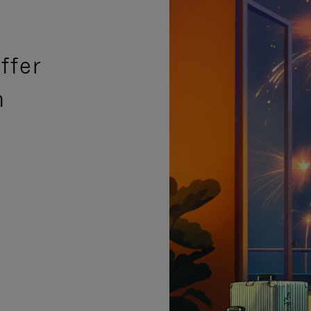
ffer
n