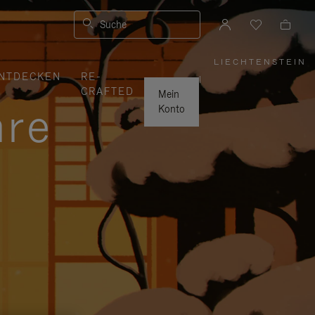
Suche
LIECHTENSTEIN
,
NTDECKEN
RE-
WÄHLEN
|
SIE
CRAFTED
IHRE
Mein
REGION
hre
AUS
Konto