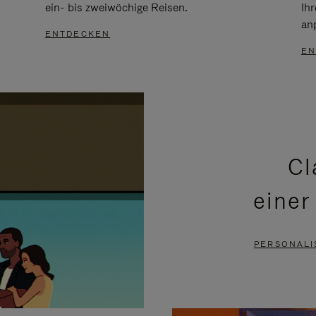
ein- bis zweiwöchige Reisen.
Ih
an
ENTDECKEN
EN
Cl
einer
PERSONALI