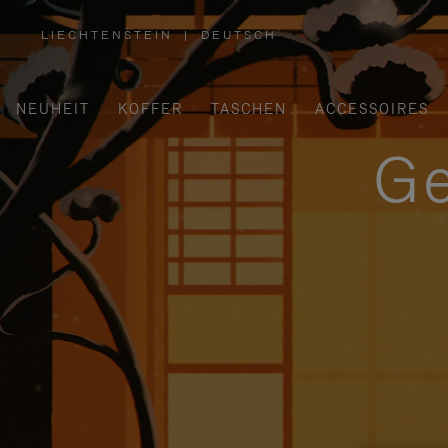
LIECHTENSTEIN
|
DEUTSCH
,
WÄHLEN
SIE
IHRE
REGION
AUS
NEUHEIT
KOFFER
TASCHEN
ACCESSOIRES
Ge