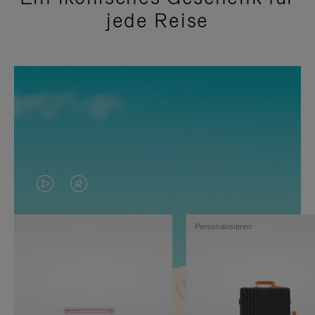
jede Reise
DAS
VIDEO
VIDEO
IST
Personalisieren
IST
STUMMGESCHALTET,
NICHT
BITTE
PAUSIERT,
KLICKEN