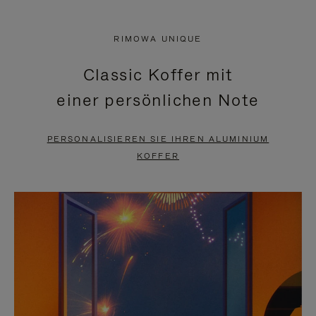
VIDEO
IST
IST
STUMMGESCHALTET,
RIMOWA UNIQUE
NICHT
BITTE
Classic Koffer mit
PAUSIERT,
KLICKEN
einer persönlichen Note
BITTE
SIE
DRÜCKEN
ZUM
PERSONALISIEREN SIE IHREN ALUMINIUM
SIE,
AUFHEBEN
KOFFER
UM
DER
ES
STUMMSCHALTUNG
ANZUHALTEN