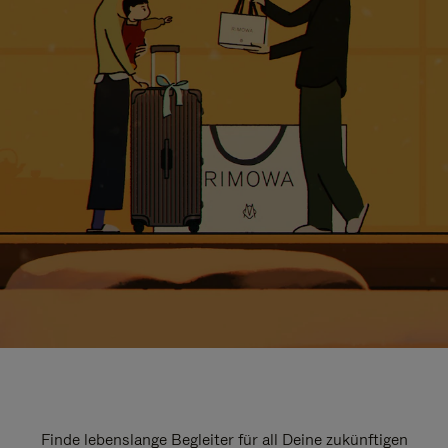
Finde lebenslange Begleiter für all Deine zukünftigen