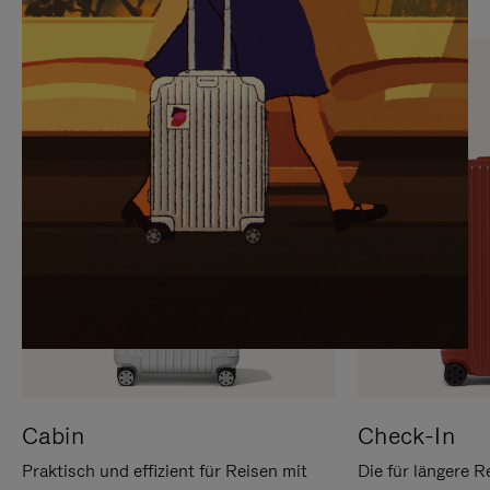
SIE,
AUFHEBEN
UM
DER
ES
STUMMSCHALTUNG
ANZUHALTEN
Cabin
Check-In
Praktisch und effizient für Reisen mit
Die für längere R