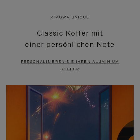
VIDEO
IST
IST
STUMMGESCHALTET,
RIMOWA UNIQUE
NICHT
BITTE
Classic Koffer mit
PAUSIERT,
KLICKEN
einer persönlichen Note
BITTE
SIE
DRÜCKEN
ZUM
PERSONALISIEREN SIE IHREN ALUMINIUM
SIE,
AUFHEBEN
KOFFER
UM
DER
ES
STUMMSCHALTUNG
ANZUHALTEN