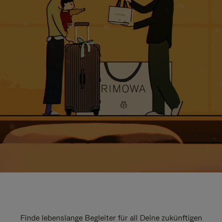
Finde lebenslange Begleiter für all Deine zukünftigen