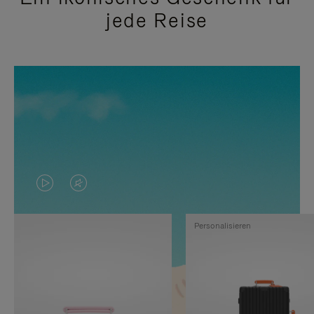
jede Reise
DAS
VIDEO
VIDEO
IST
Personalisieren
IST
STUMMGESCHALTET,
NICHT
BITTE
PAUSIERT,
KLICKEN