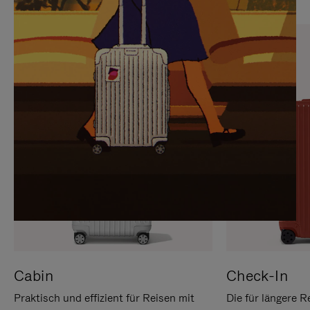
SIE,
AUFHEBEN
UM
DER
ES
STUMMSCHALTUNG
ANZUHALTEN
Cabin
Check-In
Praktisch und effizient für Reisen mit
Die für längere R