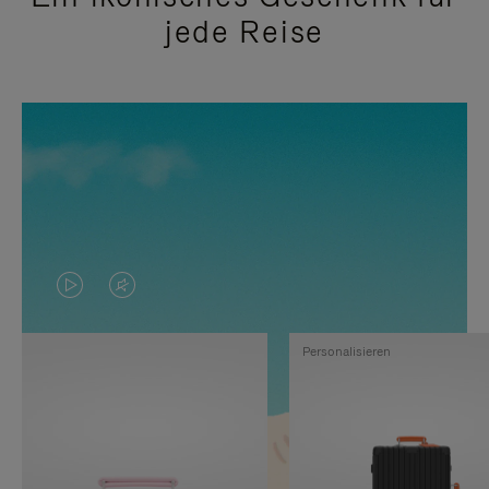
jede Reise
DAS
VIDEO
VIDEO
IST
Personalisieren
IST
STUMMGESCHALTET,
NICHT
BITTE
PAUSIERT,
KLICKEN