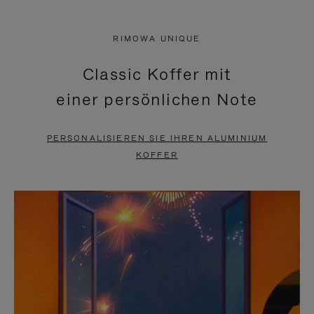
VIDEO
IST
IST
STUMMGESCHALTET,
RIMOWA UNIQUE
NICHT
BITTE
Classic Koffer mit
PAUSIERT,
KLICKEN
einer persönlichen Note
BITTE
SIE
DRÜCKEN
ZUM
PERSONALISIEREN SIE IHREN ALUMINIUM
SIE,
AUFHEBEN
KOFFER
UM
DER
ES
STUMMSCHALTUNG
ANZUHALTEN