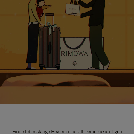
Finde lebenslange Begleiter für all Deine zukünftigen