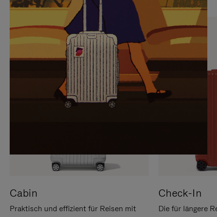
SIE,
AUFHEBEN
UM
DER
ES
STUMMSCHALTUNG
ANZUHALTEN
Cabin
Check-In
Praktisch und effizient für Reisen mit
Die für längere R