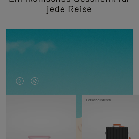
jede Reise
DAS
VIDEO
VIDEO
IST
Personalisieren
IST
STUMMGESCHALTET,
NICHT
BITTE
PAUSIERT,
KLICKEN