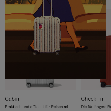
SIE,
AUFHEBEN
UM
DER
ES
STUMMSCHALTUNG
ANZUHALTEN
Cabin
Check-In
Praktisch und effizient für Reisen mit
Die für längere R