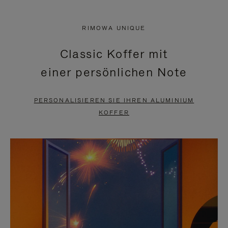
VIDEO
IST
IST
STUMMGESCHALTET,
RIMOWA UNIQUE
NICHT
BITTE
Classic Koffer mit
PAUSIERT,
KLICKEN
einer persönlichen Note
BITTE
SIE
DRÜCKEN
ZUM
PERSONALISIEREN SIE IHREN ALUMINIUM
SIE,
AUFHEBEN
KOFFER
UM
DER
ES
STUMMSCHALTUNG
ANZUHALTEN