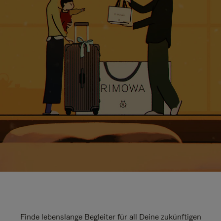
Finde lebenslange Begleiter für all Deine zukünftigen