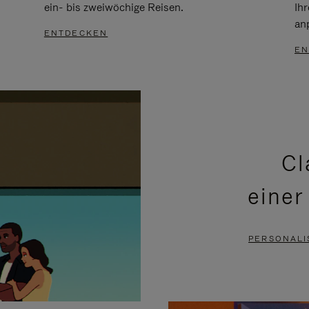
ein- bis zweiwöchige Reisen.
Ih
an
ENTDECKEN
EN
Cl
einer
PERSONALI