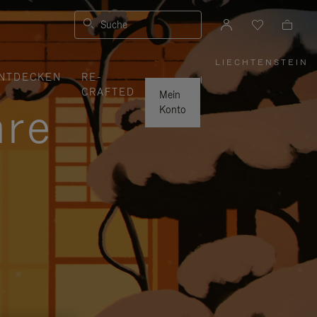
Suche
LIECHTENSTEIN
,
NTDECKEN
RE-
WÄHLEN
|
SIE
CRAFTED
IHRE
Mein
REGION
hre
AUS
Konto