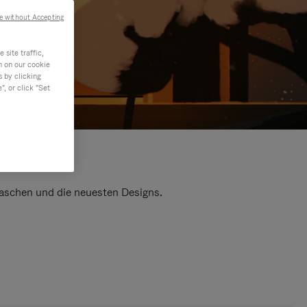
e without Accepting
site traffic,
n on our cookie
s by clicking
, or click "Set
 Taschen und die neuesten Designs.