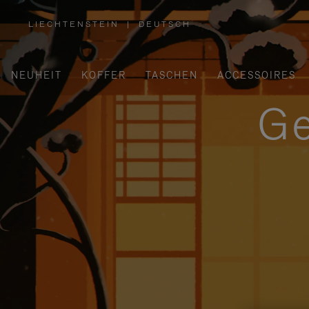
LIECHTENSTEIN
|
DEUTSCH
,
WÄHLEN
SIE
IHRE
REGION
AUS
NEUHEIT
KOFFER
TASCHEN
ACCESSOIRES
Ge