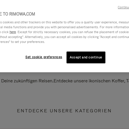
Continu
 TO RIMOWA.COM
cookies and other trackers on this website to offer you a quality user experience, measure 
ial media functions and provide you with personalised advertisements. For more informatio
e click
here
. Except for strictly necessary cookies, you can refuse the placement of cookie
hout accepting". Alternatively, you can accept all cookies by clicking "Accept and continue"
rences" to set your preferences.
Set cookie preferences
Accept and continue
ll Deine zukünftigen Reisen.Entdecke unsere ikonischen Koffer,
ENTDECKE UNSERE KATEGORIEN