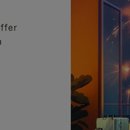
ffer
n