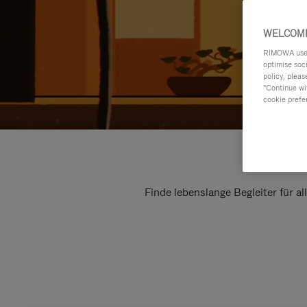
WELCOME
RIMOWA uses 
optimise soc
policy, pleas
"Continue wit
cookie prefe
Finde lebenslange Begleiter für a