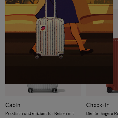
SIE,
AUFHEBEN
UM
DER
ES
STUMMSCHALTUNG
ANZUHALTEN
Cabin
Check-In
Praktisch und effizient für Reisen mit
Die für längere R