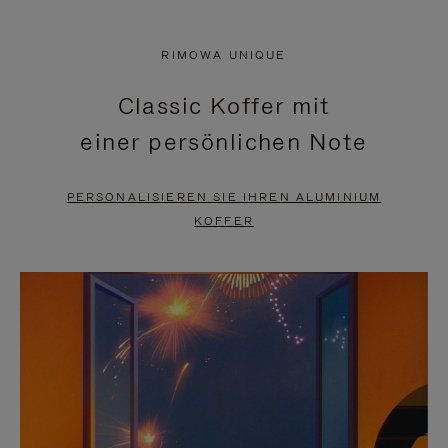
VIDEO
IST
IST
STUMMGESCHALTET,
RIMOWA UNIQUE
NICHT
BITTE
Classic Koffer mit
PAUSIERT,
KLICKEN
einer persönlichen Note
BITTE
SIE
DRÜCKEN
ZUM
PERSONALISIEREN SIE IHREN ALUMINIUM
SIE,
AUFHEBEN
KOFFER
UM
DER
ES
STUMMSCHALTUNG
ANZUHALTEN