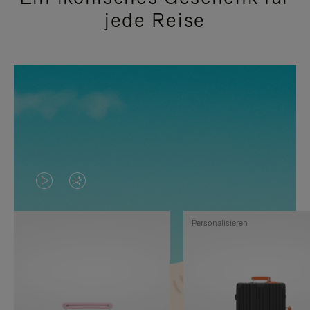
jede Reise
DAS
VIDEO
VIDEO
IST
Personalisieren
IST
STUMMGESCHALTET,
NICHT
BITTE
PAUSIERT,
KLICKEN