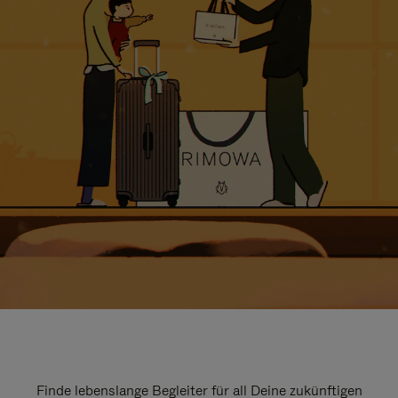
Finde lebenslange Begleiter für all Deine zukünftigen