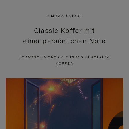
VIDEO
IST
IST
STUMMGESCHALTET,
RIMOWA UNIQUE
NICHT
BITTE
Classic Koffer mit
PAUSIERT,
KLICKEN
einer persönlichen Note
BITTE
SIE
DRÜCKEN
ZUM
PERSONALISIEREN SIE IHREN ALUMINIUM
SIE,
AUFHEBEN
KOFFER
UM
DER
ES
STUMMSCHALTUNG
ANZUHALTEN