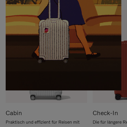
SIE,
AUFHEBEN
UM
DER
ES
STUMMSCHALTUNG
ANZUHALTEN
Cabin
Check-In
Praktisch und effizient für Reisen mit
Die für längere R