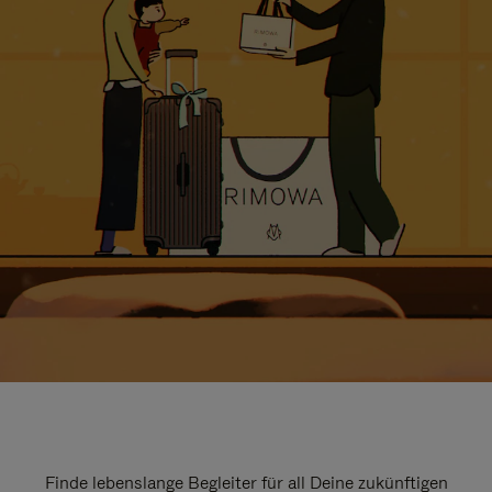
Finde lebenslange Begleiter für all Deine zukünftigen