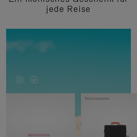
jede Reise
DAS
VIDEO
VIDEO
IST
Personalisieren
IST
STUMMGESCHALTET,
NICHT
BITTE
PAUSIERT,
KLICKEN