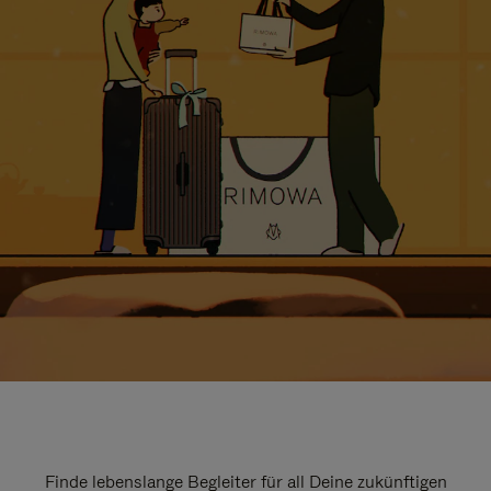
Finde lebenslange Begleiter für all Deine zukünftigen