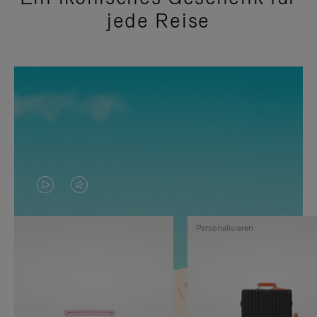
jede Reise
DAS
VIDEO
VIDEO
IST
Personalisieren
IST
STUMMGESCHALTET,
NICHT
BITTE
PAUSIERT,
KLICKEN