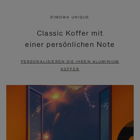
VIDEO
IST
IST
STUMMGESCHALTET,
RIMOWA UNIQUE
NICHT
BITTE
Classic Koffer mit
PAUSIERT,
KLICKEN
einer persönlichen Note
BITTE
SIE
DRÜCKEN
ZUM
PERSONALISIEREN SIE IHREN ALUMINIUM
SIE,
AUFHEBEN
KOFFER
UM
DER
ES
STUMMSCHALTUNG
ANZUHALTEN