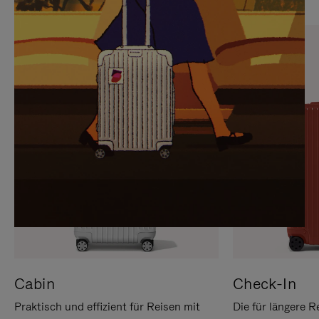
SIE,
AUFHEBEN
UM
DER
ES
STUMMSCHALTUNG
ANZUHALTEN
Cabin
Check-In
Praktisch und effizient für Reisen mit
Die für längere R