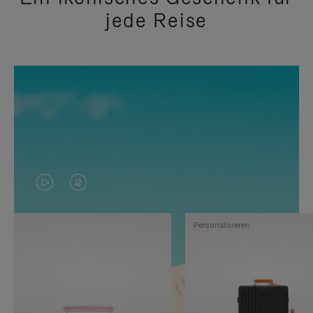
jede Reise
DAS
VIDEO
VIDEO
IST
Personalisieren
IST
STUMMGESCHALTET,
NICHT
BITTE
PAUSIERT,
KLICKEN