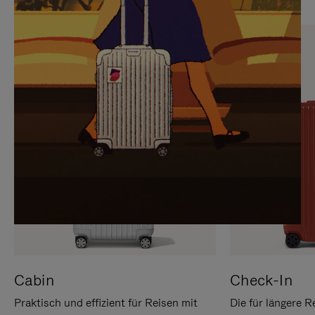
SIE,
AUFHEBEN
UM
DER
ES
STUMMSCHALTUNG
ANZUHALTEN
Cabin
Check-In
Praktisch und effizient für Reisen mit
Die für längere R