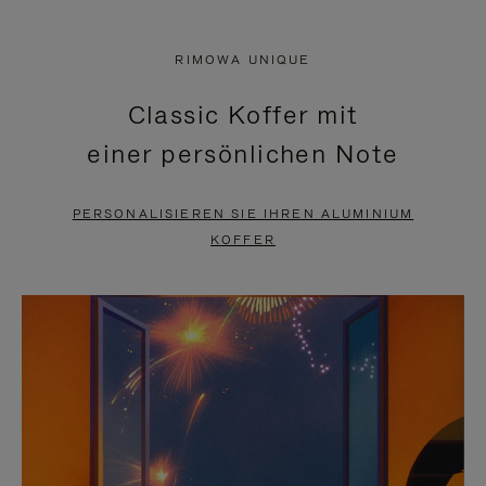
VIDEO
IST
IST
STUMMGESCHALTET,
RIMOWA UNIQUE
NICHT
BITTE
Classic Koffer mit
PAUSIERT,
KLICKEN
einer persönlichen Note
BITTE
SIE
DRÜCKEN
ZUM
PERSONALISIEREN SIE IHREN ALUMINIUM
SIE,
AUFHEBEN
KOFFER
UM
DER
ES
STUMMSCHALTUNG
ANZUHALTEN