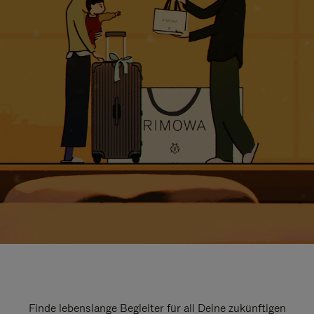
Finde lebenslange Begleiter für all Deine zukünftigen