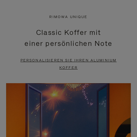
VIDEO
IST
IST
STUMMGESCHALTET,
RIMOWA UNIQUE
NICHT
BITTE
Classic Koffer mit
PAUSIERT,
KLICKEN
einer persönlichen Note
BITTE
SIE
DRÜCKEN
ZUM
PERSONALISIEREN SIE IHREN ALUMINIUM
SIE,
AUFHEBEN
KOFFER
UM
DER
ES
STUMMSCHALTUNG
ANZUHALTEN