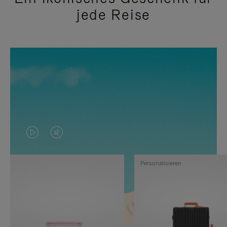
jede Reise
DAS
VIDEO
VIDEO
IST
Personalisieren
IST
STUMMGESCHALTET,
NICHT
BITTE
PAUSIERT,
KLICKEN