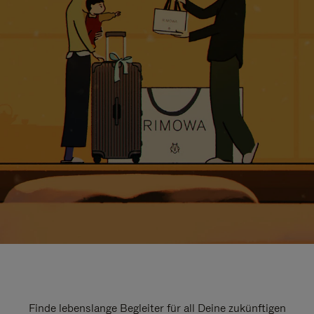
Finde lebenslange Begleiter für all Deine zukünftigen