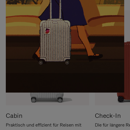
SIE,
AUFHEBEN
UM
DER
ES
STUMMSCHALTUNG
ANZUHALTEN
Cabin
Check-In
Praktisch und effizient für Reisen mit
Die für längere R