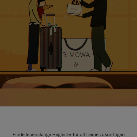
Finde lebenslange Begleiter für all Deine zukünftigen