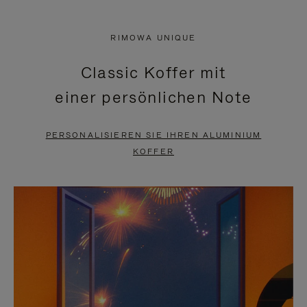
VIDEO
IST
IST
STUMMGESCHALTET,
RIMOWA UNIQUE
NICHT
BITTE
Classic Koffer mit
PAUSIERT,
KLICKEN
einer persönlichen Note
BITTE
SIE
DRÜCKEN
ZUM
PERSONALISIEREN SIE IHREN ALUMINIUM
SIE,
AUFHEBEN
KOFFER
UM
DER
ES
STUMMSCHALTUNG
ANZUHALTEN