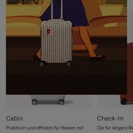
SIE,
AUFHEBEN
UM
DER
ES
STUMMSCHALTUNG
ANZUHALTEN
Cabin
Check-In
Praktisch und effizient für Reisen mit
Die für längere R