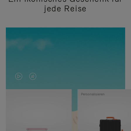
jede Reise
DAS
VIDEO
VIDEO
IST
Personalisieren
IST
STUMMGESCHALTET,
NICHT
BITTE
PAUSIERT,
KLICKEN