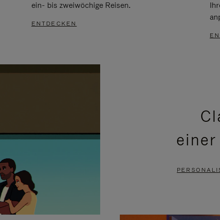
ein- bis zweiwöchige Reisen.
Ih
an
ENTDECKEN
EN
Cl
einer
PERSONALI