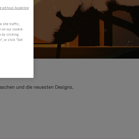
e without Accepting
site traffic,
n on our cookie
s by clicking
, or click "Set
 Taschen und die neuesten Designs.