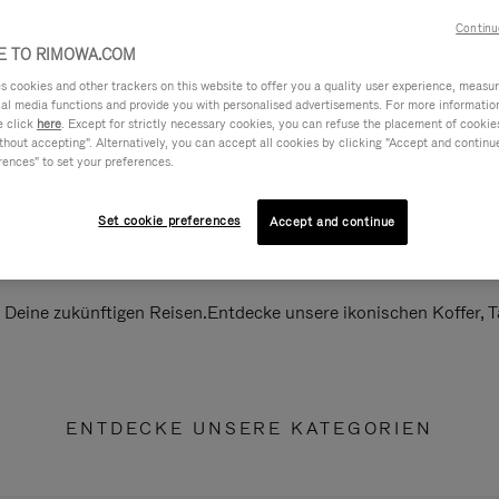
Continu
 TO RIMOWA.COM
cookies and other trackers on this website to offer you a quality user experience, measure 
ial media functions and provide you with personalised advertisements. For more informatio
e click
here
. Except for strictly necessary cookies, you can refuse the placement of cookie
hout accepting". Alternatively, you can accept all cookies by clicking "Accept and continue"
rences" to set your preferences.
Set cookie preferences
Accept and continue
ll Deine zukünftigen Reisen.Entdecke unsere ikonischen Koffer,
ENTDECKE UNSERE KATEGORIEN