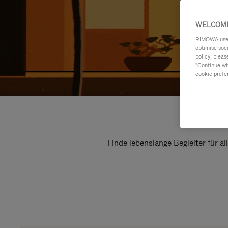
WELCOME
RIMOWA uses 
optimise soc
policy, pleas
"Continue wit
cookie prefe
Finde lebenslange Begleiter für a