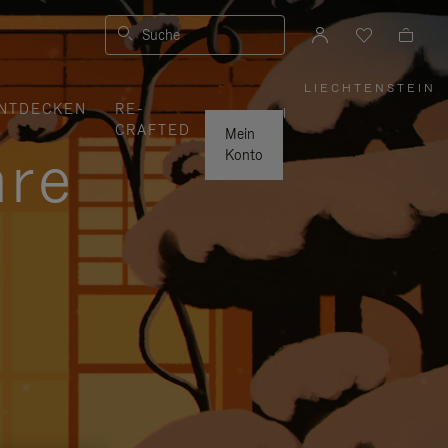
Suche
LIECHTENSTEIN
,
NTDECKEN
RE-
WÄHLEN
|
SIE
CRAFTED
IHRE
Mein
REGION
hre
AUS
Konto