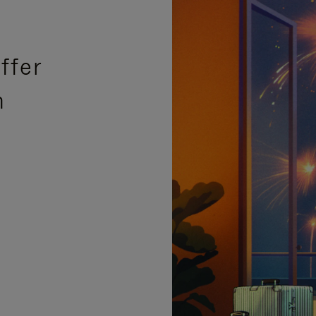
ffer
n