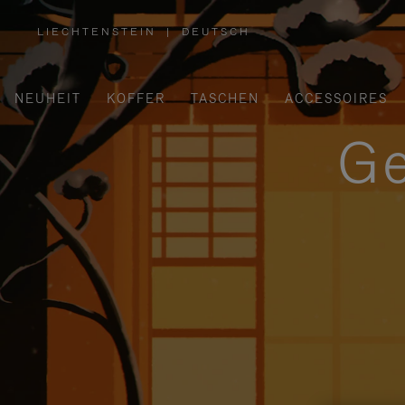
LIECHTENSTEIN
|
DEUTSCH
,
WÄHLEN
SIE
IHRE
REGION
AUS
NEUHEIT
KOFFER
TASCHEN
ACCESSOIRES
Ge