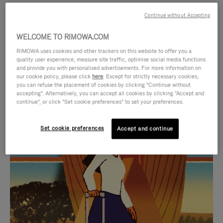
Continue without Accepting
WELCOME TO RIMOWA.COM
RIMOWA uses cookies and other trackers on this website to offer you a
quality user experience, measure site traffic, optimise social media functions
and provide you with personalised advertisements. For more information on
our cookie policy, please click
here
. Except for strictly necessary cookies,
you can refuse the placement of cookies by clicking "Continue without
accepting". Alternatively, you can accept all cookies by clicking "Accept and
continue", or click "Set cookie preferences" to set your preferences.
DAS
VIDEO
VIDEO
IST
Set cookie preferences
Accept and continue
IST
STUMMGESCHALTET,
AUSGEWÄHLTE GESCHENKIDEEN
NICHT
BITTE
Finde die perfekte
PAUSIERT,
KLICKEN
Begleitung für jede Art von
BITTE
SIE
Reise
DRÜCKEN
ZUM