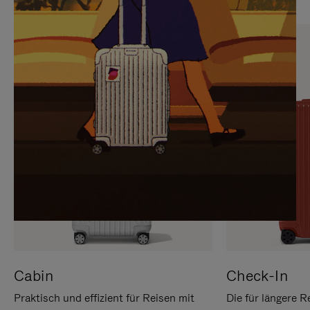
SIE,
AUFHEBEN
UM
DER
ES
STUMMSCHALTUNG
ANZUHALTEN
Cabin
Check-In
Praktisch und effizient für Reisen mit
Die für längere R