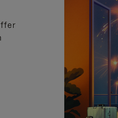
ffer
n