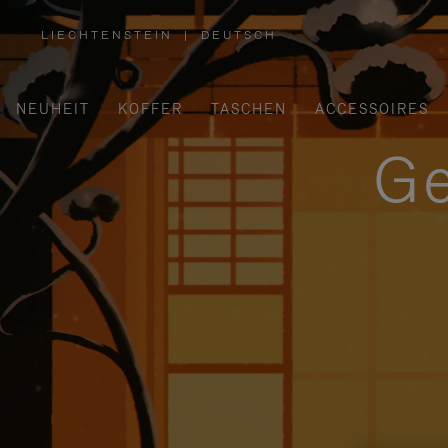
LIECHTENSTEIN
|
DEUTSCH
,
WÄHLEN
SIE
IHRE
REGION
AUS
NEUHEIT
KOFFER
TASCHEN
ACCESSOIRES
Ge