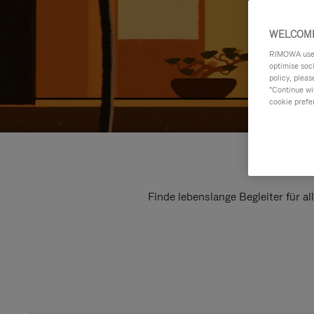
WELCOME
RIMOWA uses 
optimise soc
policy, pleas
"Continue wit
cookie prefe
Finde lebenslange Begleiter für a