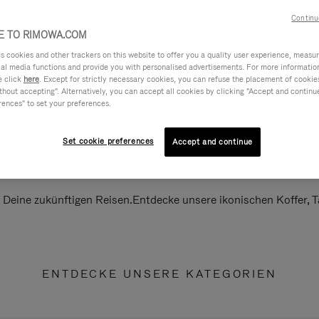
Continu
 TO RIMOWA.COM
cookies and other trackers on this website to offer you a quality user experience, measure 
ial media functions and provide you with personalised advertisements. For more informatio
e click
here
. Except for strictly necessary cookies, you can refuse the placement of cookie
hout accepting". Alternatively, you can accept all cookies by clicking "Accept and continue"
rences" to set your preferences.
Set cookie preferences
Accept and continue
ll Deine zukünftigen Reisen.Entdecke unsere ikonischen Koffer,
ENTDECKE UNSERE KATEGORIEN