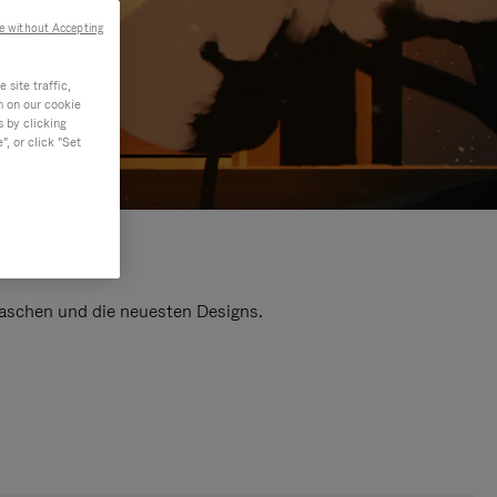
e without Accepting
site traffic,
n on our cookie
s by clicking
, or click "Set
 Taschen und die neuesten Designs.