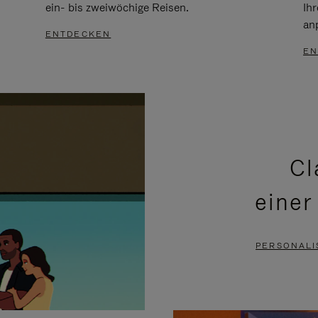
ein- bis zweiwöchige Reisen.
Ih
an
ENTDECKEN
EN
Cl
einer
PERSONALI