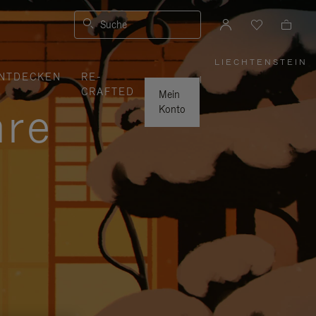
Suche
LIECHTENSTEIN
,
NTDECKEN
RE-
WÄHLEN
|
SIE
CRAFTED
IHRE
Mein
REGION
hre
AUS
Konto