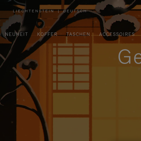
LIECHTENSTEIN
|
DEUTSCH
,
WÄHLEN
SIE
IHRE
REGION
AUS
NEUHEIT
KOFFER
TASCHEN
ACCESSOIRES
Ge