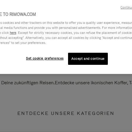
Continu
 TO RIMOWA.COM
cookies and other trackers on this website to offer you a quality user experience, measure 
ial media functions and provide you with personalised advertisements. For more informatio
e click
here
. Except for strictly necessary cookies, you can refuse the placement of cookie
hout accepting". Alternatively, you can accept all cookies by clicking "Accept and continue"
rences" to set your preferences.
Set cookie preferences
Accept and continue
ll Deine zukünftigen Reisen.Entdecke unsere ikonischen Koffer,
ENTDECKE UNSERE KATEGORIEN