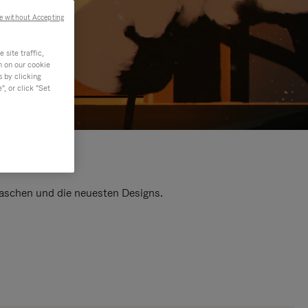
e without Accepting
site traffic,
n on our cookie
s by clicking
, or click "Set
 Taschen und die neuesten Designs.