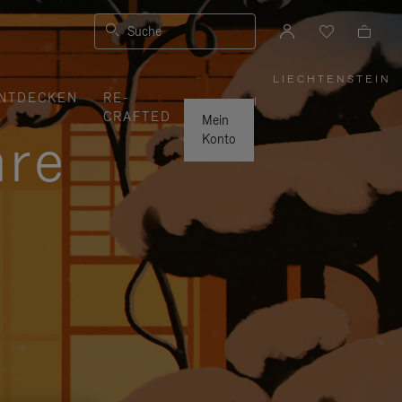
Suche
LIECHTENSTEIN
,
NTDECKEN
RE-
WÄHLEN
|
SIE
CRAFTED
IHRE
Mein
REGION
hre
AUS
Konto