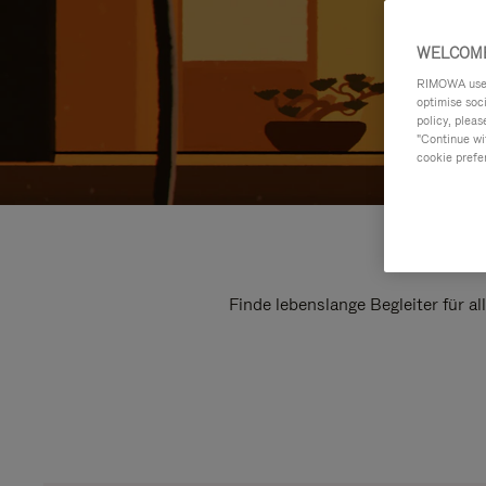
WELCOME
RIMOWA uses 
optimise soc
policy, pleas
"Continue wit
cookie prefe
Finde lebenslange Begleiter für a