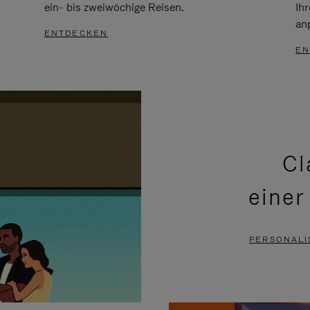
ein- bis zweiwöchige Reisen.
Ih
an
ENTDECKEN
EN
Cl
einer
PERSONALI