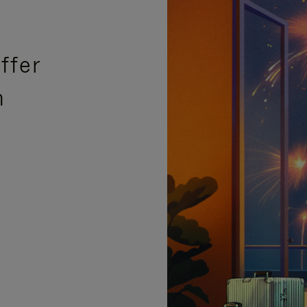
ffer
n