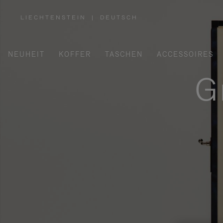
LIECHTENSTEIN
|
DEUTSCH
,
WÄHLEN
SIE
IHRE
REGION
AUS
NEUHEIT
KOFFER
TASCHEN
ACCESSOIRES
G