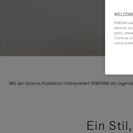
WELCOME
RIMOWA uses 
optimise soc
policy, pleas
"Continue wit
cookie prefe
Mit der Groove Kollektion interpretiert RIMOWA ein legend
Ein Stil