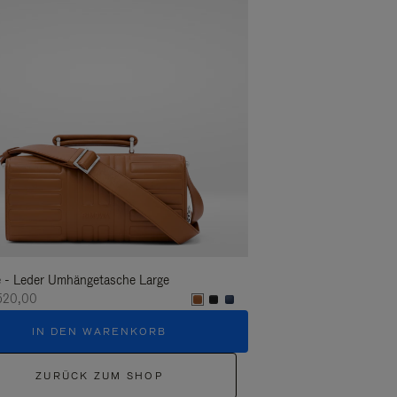
 - Leder Umhängetasche Large
Groove - Leder Große U
520,00
CHF 1.520,00
IN DEN WARENKORB
IN DEN W
ZURÜCK ZUM SHOP