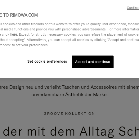
Continu
 TO RIMOWA.COM
cookies and other trackers on this website to offer you a quality user experience, measure 
ial media functions and provide you with personalised advertisements. For more informatio
e click
here
. Except for strictly necessary cookies, you can refuse the placement of cookie
hout accepting". Alternatively, you can accept all cookies by clicking "Accept and continue"
rences" to set your preferences.
Set cookie preferences
Accept and continue
äres Design neu und verleiht Taschen und Accessoires mit einem 
unverkennbare Ästhetik der Marke.
GROOVE KOLLEKTION
, der mit dem Alltag Sch