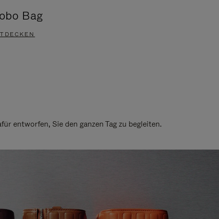
obo Bag
Groove A
TDECKEN
ENTDECKEN
ür entworfen, Sie den ganzen Tag zu begleiten.