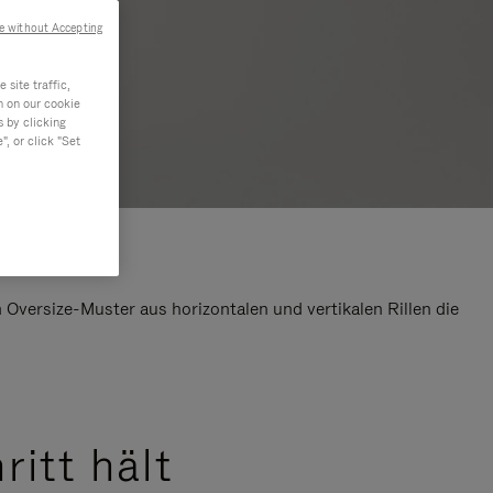
e without Accepting
site traffic,
n on our cookie
s by clicking
, or click "Set
Oversize-Muster aus horizontalen und vertikalen Rillen die
ritt hält