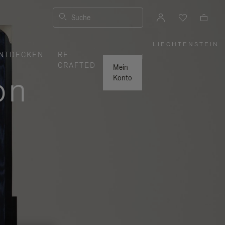
Suche
LIECHTENSTEIN
,
NTDECKEN
RE-
WÄHLEN
|
SIE
CRAFTED
IHRE
Mein
REGION
on
AUS
Konto