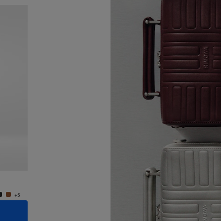
Neuheit
Groove - Leder Kleine Umhängetasche
Groove
CHF 1.030,00
CHF 1.
+5
+5
IN DEN WARENKORB