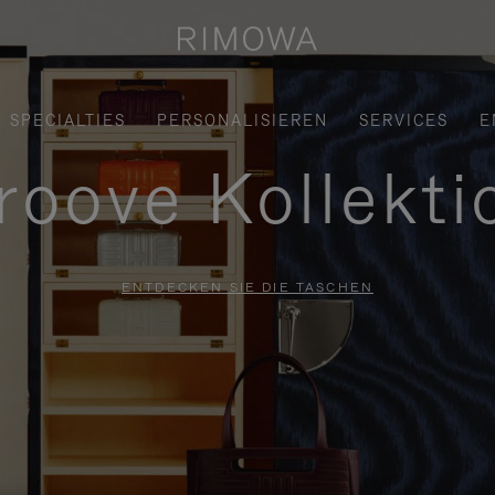
SPECIALTIES
PERSONALISIEREN
SERVICES
E
roove Kollekti
ENTDECKEN SIE DIE TASCHEN