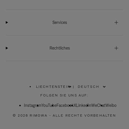
Services
Rechtliches
LIECHTENSTEIN
|
,
WÄHLEN
FOLGEN SIE UNS AUF:
SIE
IHRE
Instagram
YouTube
REGION
Facebook
X
LinkedIn
WeChat
Weibo
AUS
© 2026 RIMOWA - ALLE RECHTE VORBEHALTEN