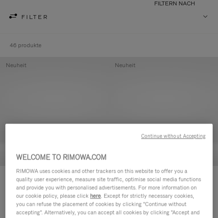
FILTERN NACH
FILTER
46 produkte
Neuheit
Neuheit
Continue without Accepting
WELCOME TO RIMOWA.COM
RIMOWA uses cookies and other trackers on this website to offer you a
Groove - Leder Tasche mit
Groove - Leder Tasche mit
quality user experience, measure site traffic, optimise social media functions
and provide you with personalised advertisements. For more information on
Reißverschluss
Reißverschluss
our cookie policy, please click
here
. Except for strictly necessary cookies,
CHF 455,00
CHF 455,00
you can refuse the placement of cookies by clicking "Continue without
accepting". Alternatively, you can accept all cookies by clicking "Accept and