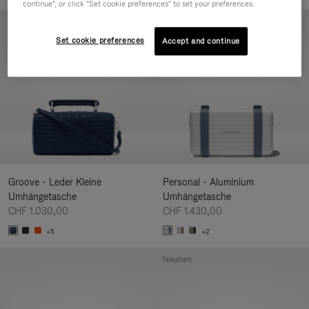
continue", or click "Set cookie preferences" to set your preferences.
Neuheit
Set cookie preferences
Accept and continue
Groove - Leder Kleine
Personal - Aluminium
Umhängetasche
Umhängetasche
CHF 1.030,00
CHF 1.430,00
+5
+2
Neuheit