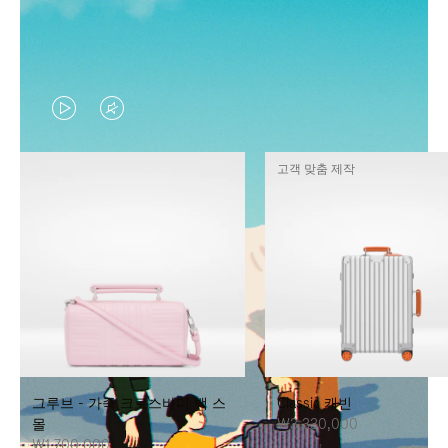
VIDEO
VIDEO
IS
IS
고객 맞춤 제작
PLAYED,
MUTED,
PLEASE
PLEASE
PRESS
PRESS
TO
TO
PAUSE
UNMUTE
IT
IT
그루브 - 가죽 크로스바디 백 스
Classic 캐빈
몰
₩3,330,000
₩1,700,000