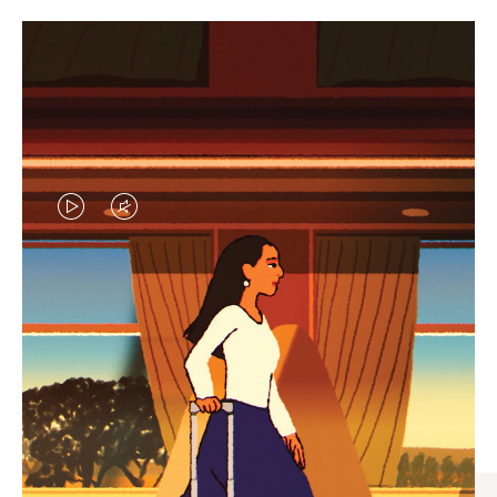
VIDEO
VIDEO
IS
IS
PLAYED,
MUTED,
엄선된 기프트 셀렉션
PLEASE
PLEASE
모든 여정의 완벽한 동반자 찾
PRESS
PRESS
기
TO
TO
PAUSE
UNMUTE