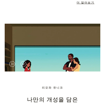
더 알아보기
VIDEO
VIDEO
IS
IS
PLAYED,
MUTED,
리모와 유니크
PLEASE
PLEASE
나만의 개성을 담은
PRESS
PRESS