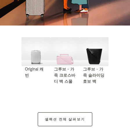
Original 캐
그루브 - 가
그루브 - 가
빈
죽 크로스바
죽 슬라이딩
디 백 스몰
호보 백
셀렉션 전체 살펴보기