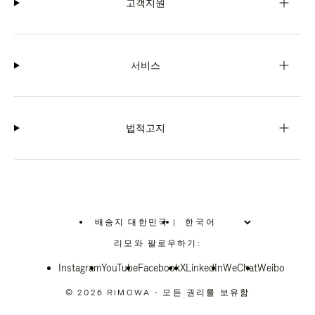
고객지원
서비스
법적고지
배송지 대한민국
|
,
위
리모와 팔로우하기:
치
를
Instagram
YouTube
선
Facebook
X
LinkedIn
WeChat
Weibo
택
하
© 2026 RIMOWA - 모든 권리를 보유함
십
시
오