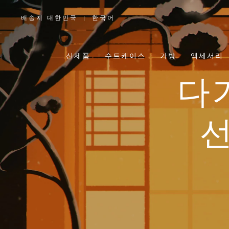
배송지 대한민국
|
한국어
,
위
치
를
선
택
신제품
수트케이스
가방
액세서리
하
십
시
오
다