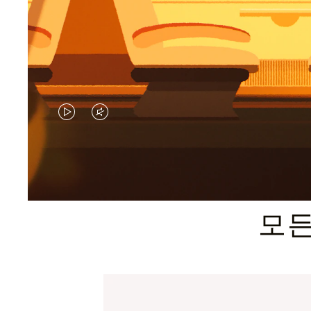
VIDEO
VIDEO
IS
IS
PLAYED,
MUTED,
PLEASE
PLEASE
모든
PRESS
PRESS
TO
TO
PAUSE
UNMUTE
IT
IT