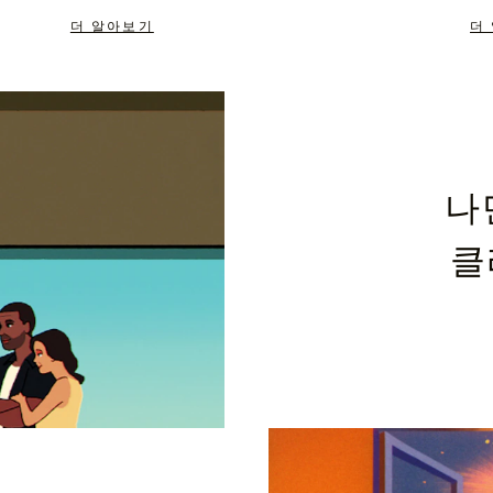
더 알아보기
더
나
클