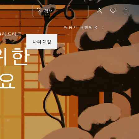
검색
배송지 대한민국
|
,
크래프티드
위
치
를
나의 계정
선
위한
택
하
십
시
오
요