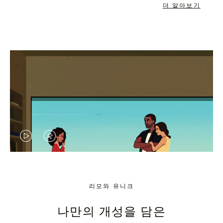
더 알아보기
VIDEO
VIDEO
IS
IS
PLAYED,
MUTED,
리모와 유니크
PLEASE
PLEASE
나만의 개성을 담은
PRESS
PRESS