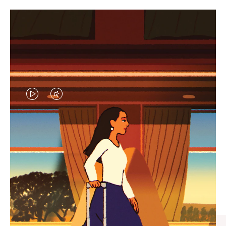
VIDEO
VIDEO
IS
IS
PLAYED,
MUTED,
엄선된 기프트 셀렉션
PLEASE
PLEASE
모든 여정의 완벽한 동반자 찾
PRESS
PRESS
기
TO
TO
PAUSE
UNMUTE