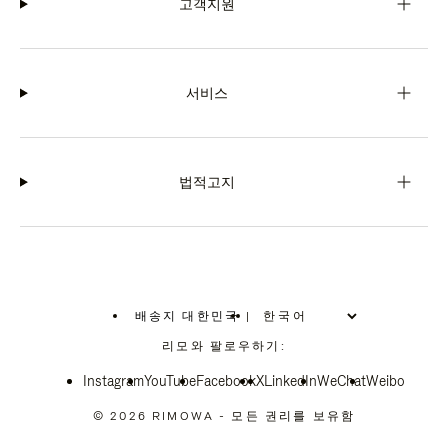
고객지원
서비스
법적고지
배송지 대한민국
|
,
위
리모와 팔로우하기:
치
를
Instagram
YouTube
선
Facebook
X
LinkedIn
WeChat
Weibo
택
하
© 2026 RIMOWA - 모든 권리를 보유함
십
시
오