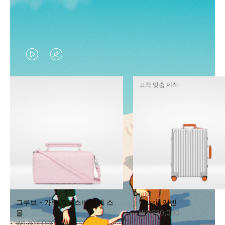
VIDEO
VIDEO
IS
IS
고객 맞춤 제작
PLAYED,
MUTED,
PLEASE
PLEASE
PRESS
PRESS
TO
TO
PAUSE
UNMUTE
IT
IT
그루브 - 가죽 크로스바디 백 스
Classic 캐빈
몰
₩3,330,000
₩1,700,000