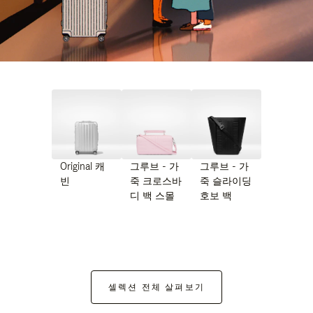
Original 캐
그루브 - 가
그루브 - 가
빈
죽 크로스바
죽 슬라이딩
디 백 스몰
호보 백
셀렉션 전체 살펴보기