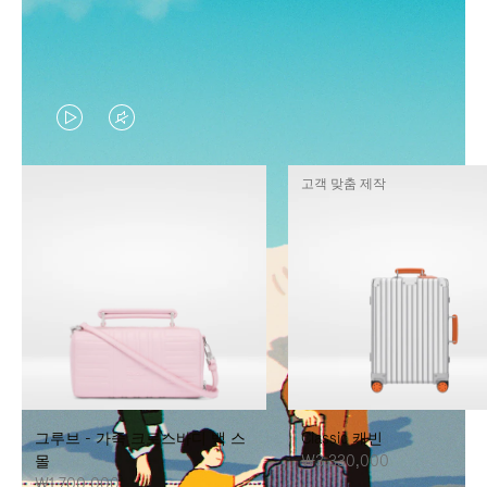
VIDEO
VIDEO
IS
IS
고객 맞춤 제작
PLAYED,
MUTED,
PLEASE
PLEASE
PRESS
PRESS
TO
TO
PAUSE
UNMUTE
IT
IT
그루브 - 가죽 크로스바디 백 스
Classic 캐빈
몰
₩3,330,000
₩1,700,000