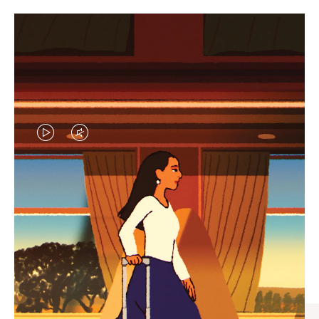
VIDEO
VIDEO
IS
IS
PLAYED,
MUTED,
엄선된 기프트 셀렉션
PLEASE
PLEASE
모든 여정의 완벽한 동반자 찾
PRESS
PRESS
기
TO
TO
PAUSE
UNMUTE