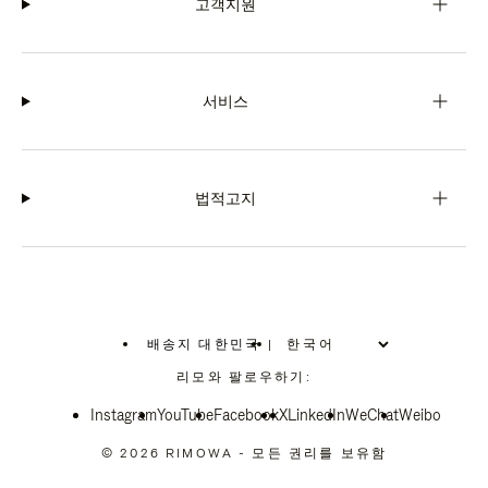
고객지원
서비스
법적고지
배송지 대한민국
|
,
위
리모와 팔로우하기:
치
를
Instagram
YouTube
선
Facebook
X
LinkedIn
WeChat
Weibo
택
하
© 2026 RIMOWA - 모든 권리를 보유함
십
시
오