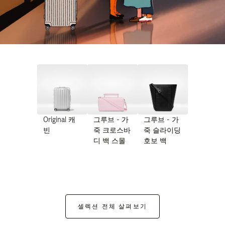
Original 캐
그루브 - 가
그루브 - 가
빈
죽 크로스바
죽 슬라이딩
디 백 스몰
호보 백
셀렉션 전체 살펴보기