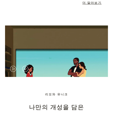
더 알아보기
VIDEO
VIDEO
IS
IS
PLAYED,
MUTED,
리모와 유니크
PLEASE
PLEASE
나만의 개성을 담은
PRESS
PRESS