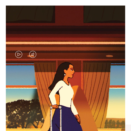
VIDEO
VIDEO
IS
IS
PLAYED,
MUTED,
엄선된 기프트 셀렉션
PLEASE
PLEASE
모든 여정의 완벽한 동반자 찾
PRESS
PRESS
기
TO
TO
PAUSE
UNMUTE