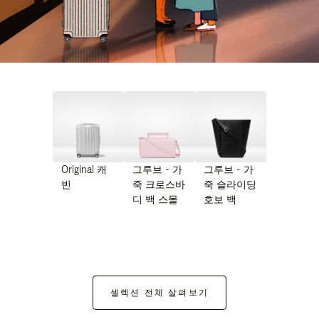
Original 캐
그루브 - 가
그루브 - 가
빈
죽 크로스바
죽 슬라이딩
디 백 스몰
호보 백
셀렉션 전체 살펴보기