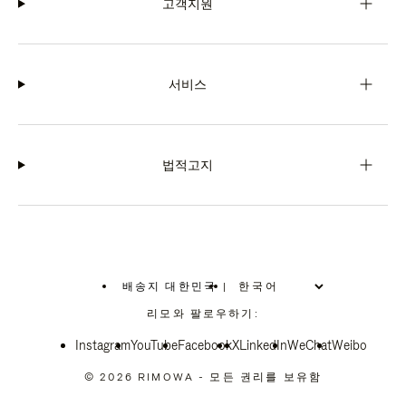
고객지원
서비스
법적고지
배송지 대한민국
|
,
위
리모와 팔로우하기:
치
를
Instagram
YouTube
선
Facebook
X
LinkedIn
WeChat
Weibo
택
하
© 2026 RIMOWA - 모든 권리를 보유함
십
시
오