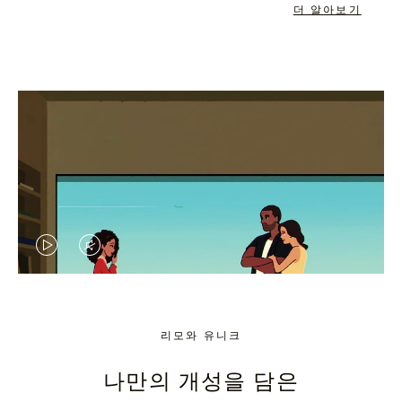
더 알아보기
VIDEO
VIDEO
IS
IS
PLAYED,
MUTED,
리모와 유니크
PLEASE
PLEASE
나만의 개성을 담은
PRESS
PRESS