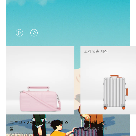
VIDEO
VIDEO
IS
IS
고객 맞춤 제작
PLAYED,
MUTED,
PLEASE
PLEASE
PRESS
PRESS
TO
TO
PAUSE
UNMUTE
IT
IT
그루브 - 가죽 크로스바디 백 스
Classic 캐빈
몰
₩3,330,000
₩1,700,000