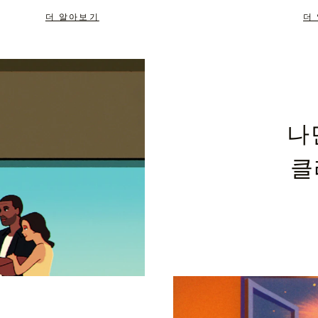
더 알아보기
더
나
클