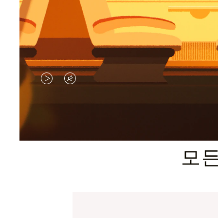
VIDEO
VIDEO
IS
IS
PLAYED,
MUTED,
PLEASE
PLEASE
모든
PRESS
PRESS
TO
TO
PAUSE
UNMUTE
IT
IT