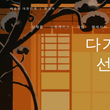
배송지 대한민국
|
한국어
,
위
치
를
선
택
신제품
수트케이스
가방
액세서리
하
십
시
오
다