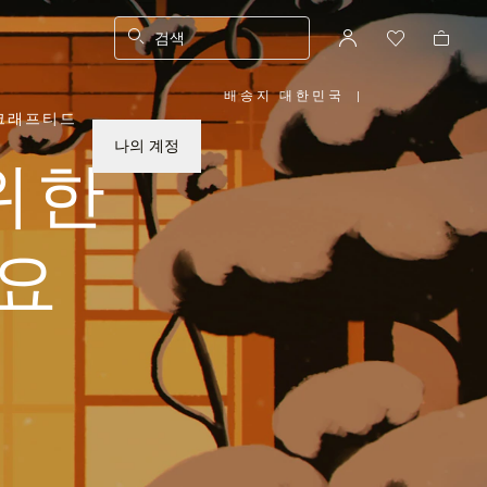
검색
배송지 대한민국
|
,
크래프티드
위
치
를
나의 계정
선
위한
택
하
십
시
오
요