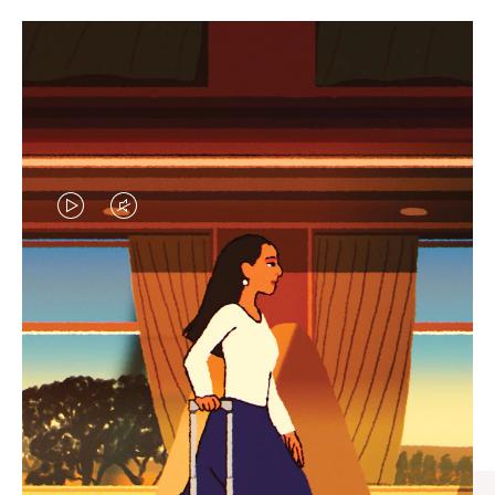
VIDEO
VIDEO
IS
IS
PLAYED,
MUTED,
엄선된 기프트 셀렉션
PLEASE
PLEASE
모든 여정의 완벽한 동반자 찾
PRESS
PRESS
기
TO
TO
PAUSE
UNMUTE