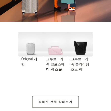
Original 캐
그루브 - 가
그루브 - 가
빈
죽 크로스바
죽 슬라이딩
디 백 스몰
호보 백
셀렉션 전체 살펴보기