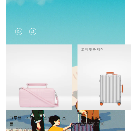
VIDEO
VIDEO
IS
IS
고객 맞춤 제작
PLAYED,
MUTED,
PLEASE
PLEASE
PRESS
PRESS
TO
TO
PAUSE
UNMUTE
IT
IT
그루브 - 가죽 크로스바디 백 스
Classic 캐빈
몰
₩3,330,000
₩1,700,000