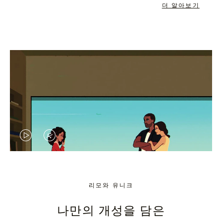
더 알아보기
VIDEO
VIDEO
IS
IS
PLAYED,
MUTED,
리모와 유니크
PLEASE
PLEASE
나만의 개성을 담은
PRESS
PRESS