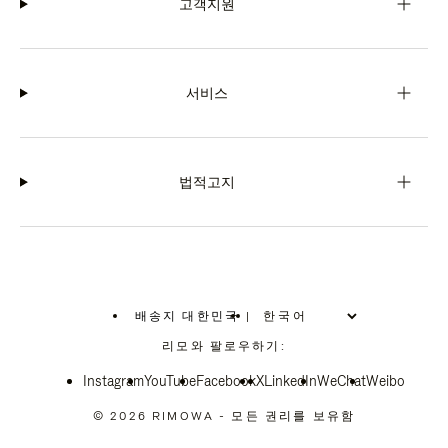
고객지원
서비스
법적고지
배송지 대한민국
|
,
위
리모와 팔로우하기:
치
를
Instagram
YouTube
선
Facebook
X
LinkedIn
WeChat
Weibo
택
하
© 2026 RIMOWA - 모든 권리를 보유함
십
시
오