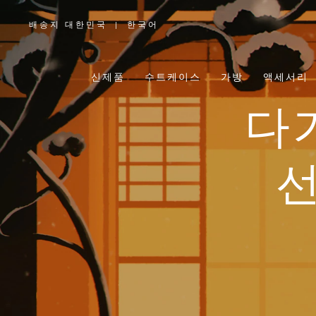
배송지 대한민국
|
한국어
,
위
치
를
선
택
신제품
수트케이스
가방
액세서리
하
십
시
오
다