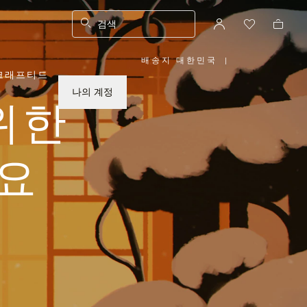
검색
배송지 대한민국
|
,
크래프티드
위
치
를
나의 계정
선
위한
택
하
십
시
오
요