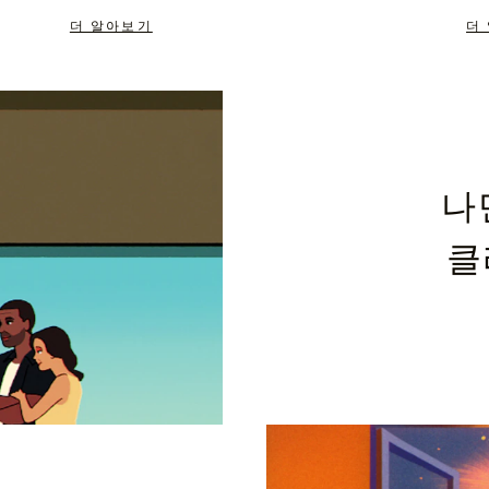
더 알아보기
더
나
클