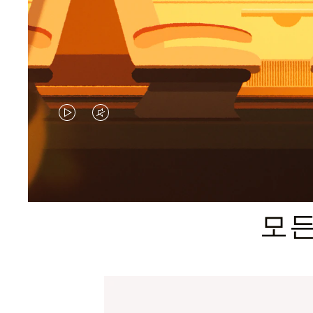
VIDEO
VIDEO
IS
IS
PLAYED,
MUTED,
PLEASE
PLEASE
모든
PRESS
PRESS
TO
TO
PAUSE
UNMUTE
IT
IT