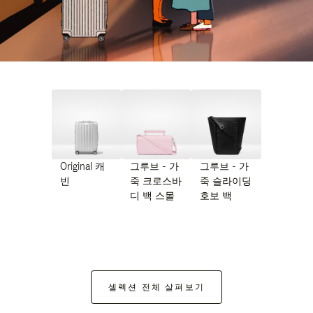
Original 캐
그루브 - 가
그루브 - 가
빈
죽 크로스바
죽 슬라이딩
디 백 스몰
호보 백
셀렉션 전체 살펴보기