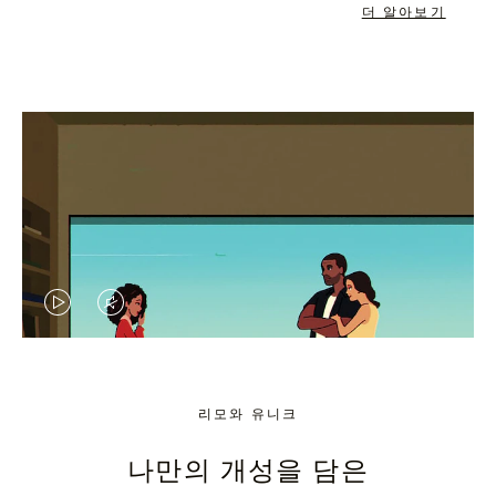
더 알아보기
VIDEO
VIDEO
IS
IS
PLAYED,
MUTED,
리모와 유니크
PLEASE
PLEASE
나만의 개성을 담은
PRESS
PRESS