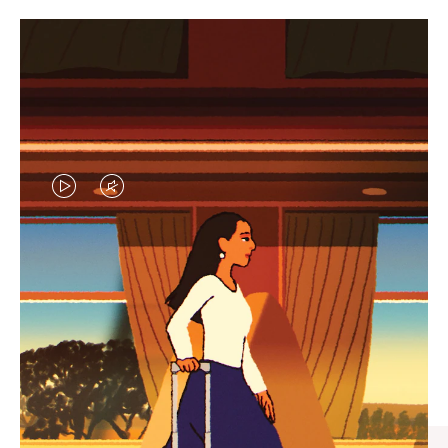
VIDEO
VIDEO
IS
IS
PLAYED,
MUTED,
엄선된 기프트 셀렉션
PLEASE
PLEASE
모든 여정의 완벽한 동반자 찾
PRESS
PRESS
기
TO
TO
PAUSE
UNMUTE