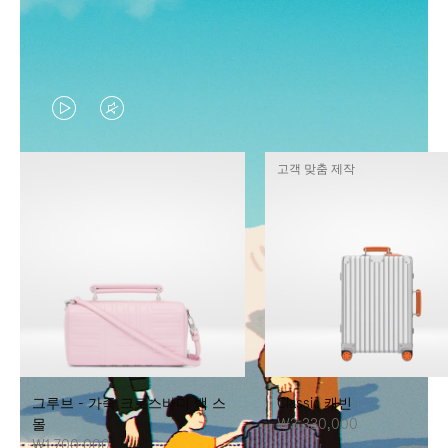
VIDEO
VIDEO
IS
IS
고객 맞춤 제작
PLAYED,
MUTED,
PLEASE
PLEASE
PRESS
PRESS
TO
TO
PAUSE
UNMUTE
IT
IT
그루브 - 가죽 크로스바디 백 스
Classic 캐빈
몰
₩3,330,000
₩1,700,000