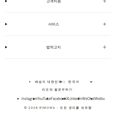
고객지원
서비스
법적고지
배송지 대한민국
|
,
위
리모와 팔로우하기:
치
를
Instagram
YouTube
선
Facebook
X
LinkedIn
WeChat
Weibo
택
하
© 2026 RIMOWA - 모든 권리를 보유함
십
시
오