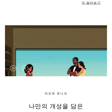
더 알아보기
VIDEO
VIDEO
IS
IS
PLAYED,
MUTED,
리모와 유니크
PLEASE
PLEASE
나만의 개성을 담은
PRESS
PRESS