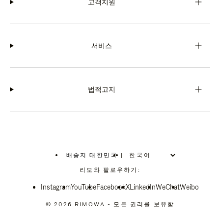
고객지원
서비스
법적고지
배송지 대한민국
|
,
위
리모와 팔로우하기:
치
를
Instagram
YouTube
선
Facebook
X
LinkedIn
WeChat
Weibo
택
하
© 2026 RIMOWA - 모든 권리를 보유함
십
시
오