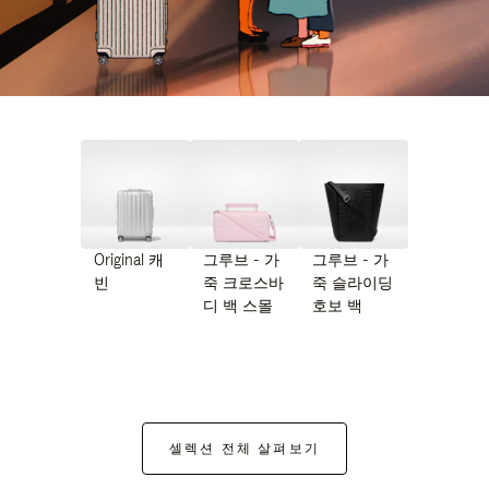
Original 캐
그루브 - 가
그루브 - 가
빈
죽 크로스바
죽 슬라이딩
디 백 스몰
호보 백
셀렉션 전체 살펴보기