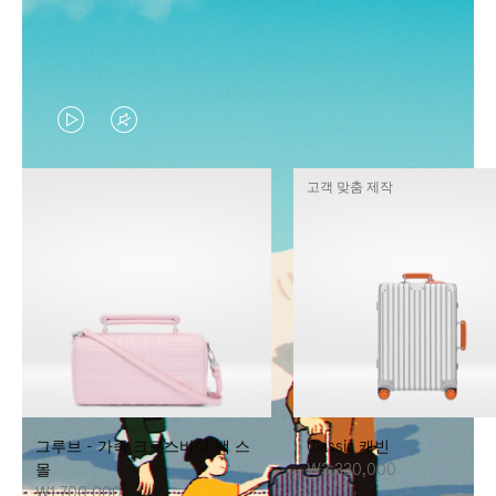
VIDEO
VIDEO
IS
IS
고객 맞춤 제작
PLAYED,
MUTED,
PLEASE
PLEASE
PRESS
PRESS
TO
TO
PAUSE
UNMUTE
IT
IT
그루브 - 가죽 크로스바디 백 스
Classic 캐빈
몰
₩3,330,000
₩1,700,000