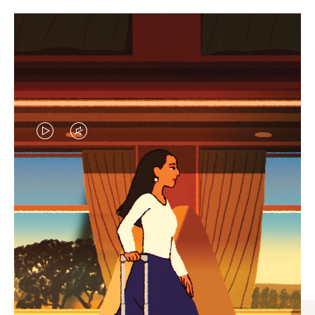
VIDEO
VIDEO
IS
IS
PLAYED,
MUTED,
엄선된 기프트 셀렉션
PLEASE
PLEASE
모든 여정의 완벽한 동반자 찾
PRESS
PRESS
기
TO
TO
PAUSE
UNMUTE