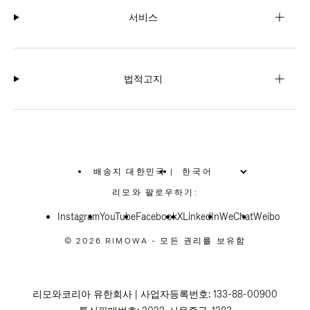
서비스
법적고지
배송지 대한민국
|
,
위
리모와 팔로우하기:
치
를
Instagram
YouTube
선
Facebook
X
LinkedIn
WeChat
Weibo
택
하
© 2026 RIMOWA - 모든 권리를 보유함
십
시
오
리모와코리아 유한회사 | 사업자등록번호: 133-88-00900