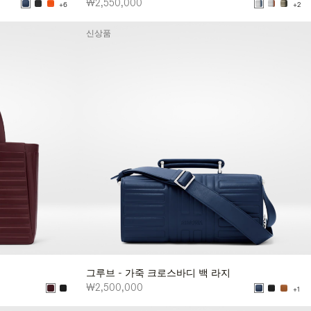
₩2,550,000
+6
+2
신상품
그루브 - 가죽 크로스바디 백 라지
₩2,500,000
+1