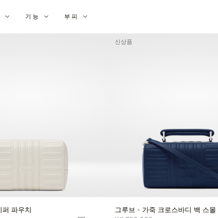
션
기능
부피
신상품
죽 지퍼 파우치
그루브 - 가죽 크로스바디 백 스몰