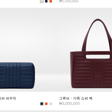
₩1,700,000
죽 지퍼 파우치
그루브 - 가죽 쇼퍼 백
₩3,000,000