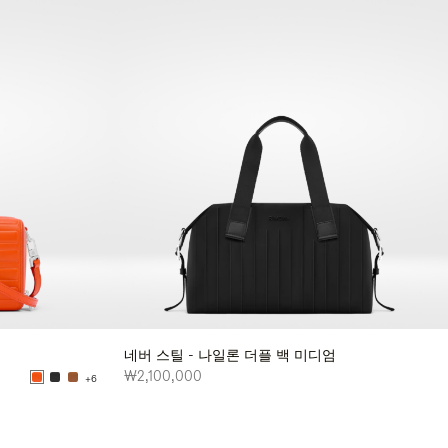
네버 스틸 - 나일론 더플 백 미디엄
₩2,100,000
+6