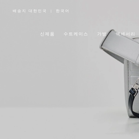
배송지 대한민국
|
한국어
,
위
치
를
선
택
신제품
수트케이스
가방
액세서리
하
십
시
오