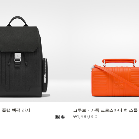
더 플랩 백팩 라지
그루브 - 가죽 크로스바디 백 스몰
₩1,700,000