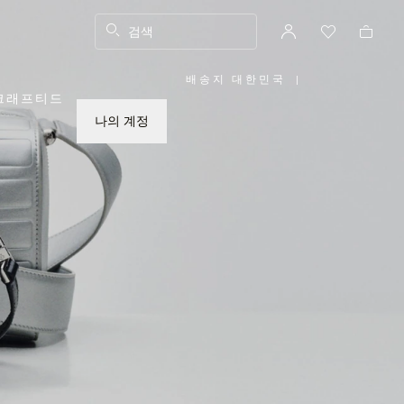
검색
배송지 대한민국
|
,
크래프티드
위
치
를
나의 계정
선
택
하
십
시
오