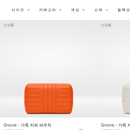
사이즈
카테고리
색상
소재
컬렉
다
음
신상품
신상품
조
건
으
로
결
과
구
체
화:
Groove - 가죽 지퍼 파우치
Groove - 가