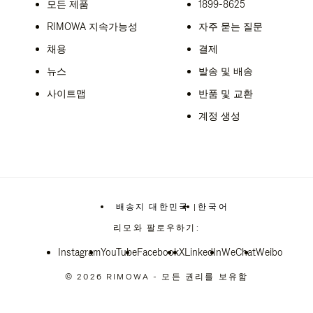
모든 제품
1899-8625
RIMOWA 지속가능성
자주 묻는 질문
채용
결제
뉴스
발송 및 배송
사이트맵
반품 및 교환
계정 생성
배송지 대한민국
|
한국어
,
위
리모와 팔로우하기:
치
를
Instagram
YouTube
Facebook
선
X
LinkedIn
WeChat
Weibo
택
하
© 2026 RIMOWA - 모든 권리를 보유함
십
시
오