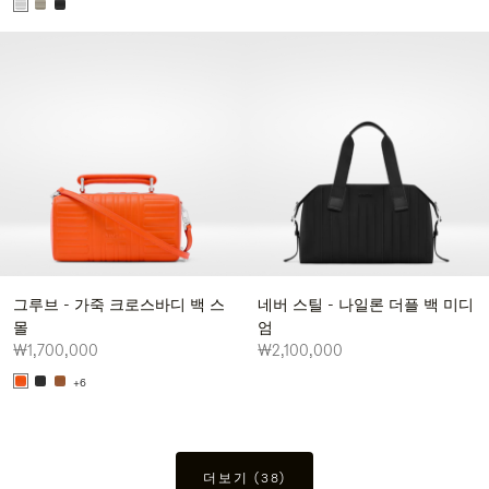
그루브 - 가죽 크로스바디 백 스
네버 스틸 - 나일론 더플 백 미디
몰
엄
₩1,700,000
₩2,100,000
+6
더보기 (38)