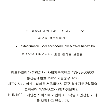
배송지 대한민국
|
,
위
리모와 팔로우하기:
치
를
Instagram
YouTube
선
Facebook
X
LinkedIn
WeChat
Weibo
택
하
© 2026 RIMOWA - 모든 권리를 보유함
십
시
오
리모와코리아 유한회사 | 사업자등록번호: 133-88-00900
통신판매번호: 2022-서울중구-1283
대표이사: 미쉘산드라미첼 서울특별시 중구 청계천로 24, 15층
고객센터: 1899-8625
사업자정보확인
|
NHN KCP 구매안전 서비스에 가입하여 고객님의 안전한 거래
를 보장하고 있습니다.