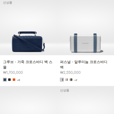
신상품
그루브 - 가죽 크로스바디 백 스
퍼스널 - 알루미늄 크로스바디
몰
백
₩1,700,000
₩2,550,000
+6
+2
신상품