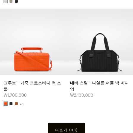
그루브 - 가죽 크로스바디 백 스
네버 스틸 - 나일론 더플 백 미디
몰
엄
₩1,700,000
₩2,100,000
+6
더보기 (38)