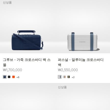
신상품
그루브 - 가죽 크로스바디 백 스
퍼스널 - 알루미늄 크로스바디
몰
백
₩1,700,000
₩2,550,000
+6
+2
신상품