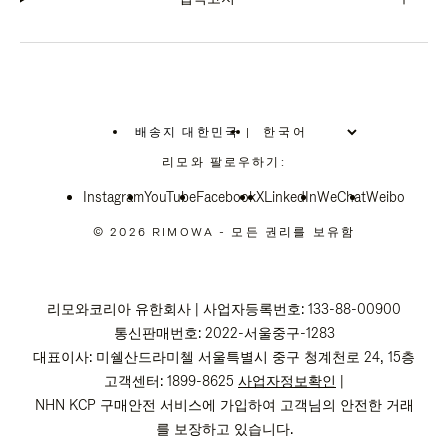
배송지 대한민국
|
,
위
리모와 팔로우하기:
치
를
Instagram
YouTube
선
Facebook
X
LinkedIn
WeChat
Weibo
택
하
© 2026 RIMOWA - 모든 권리를 보유함
십
시
오
리모와코리아 유한회사 | 사업자등록번호: 133-88-00900
통신판매번호: 2022-서울중구-1283
대표이사: 미쉘산드라미첼 서울특별시 중구 청계천로 24, 15층
고객센터: 1899-8625
사업자정보확인
|
NHN KCP 구매안전 서비스에 가입하여 고객님의 안전한 거래
를 보장하고 있습니다.