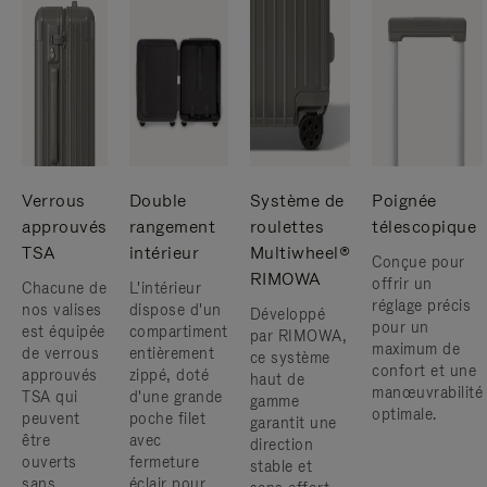
Verrous
Double
Système de
Poignée
approuvés
rangement
roulettes
télescopique
TSA
intérieur
Multiwheel®
Conçue pour
RIMOWA
offrir un
Chacune de
L'intérieur
réglage précis
nos valises
dispose d'un
Développé
pour un
est équipée
compartiment
par RIMOWA,
maximum de
de verrous
entièrement
ce système
confort et une
approuvés
zippé, doté
haut de
manœuvrabilité
TSA qui
d'une grande
gamme
optimale.
peuvent
poche filet
garantit une
être
avec
direction
ouverts
fermeture
stable et
sans
éclair pour