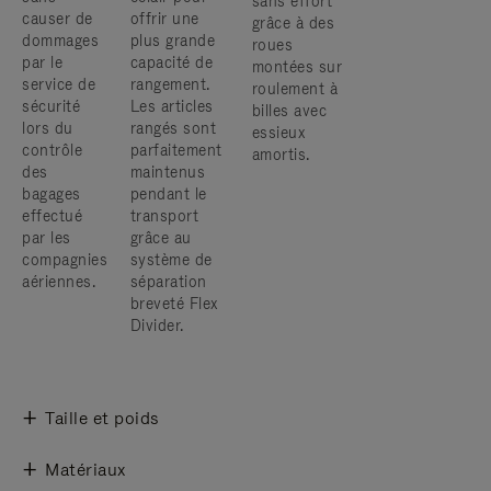
sans effort
causer de
offrir une
grâce à des
dommages
plus grande
roues
par le
capacité de
montées sur
service de
rangement.
roulement à
sécurité
Les articles
billes avec
lors du
rangés sont
essieux
contrôle
parfaitement
amortis.
des
maintenus
bagages
pendant le
effectué
transport
par les
grâce au
compagnies
système de
aériennes.
séparation
breveté Flex
Divider.
Taille et poids
Matériaux