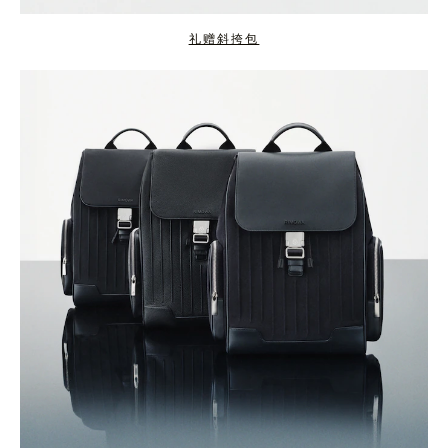
礼赠斜挎包