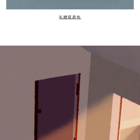
礼赠双肩包