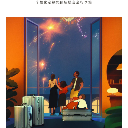
个性化定制您的铝镁合金行李箱
按
点
下
击
暂
按
停
钮
按
取
钮
消
静
音