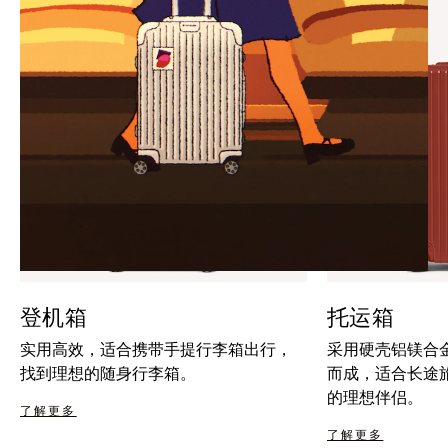
暂
按
停
钮
按
取
钮
消
静
音
登机箱
托运箱
实用高效，适合携带手提行李箱出行，
采用硬壳铝镁合
找到理想的随身行李箱。
而成，适合长途
的理想伴侣。
了解更多
了解更多