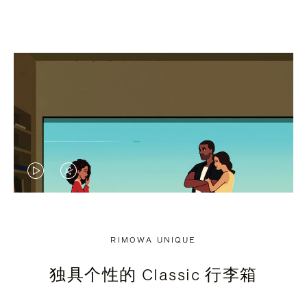
视
视
频
频
未
已
RIMOWA UNIQUE
暂
静
独具个性的 Classic 行李箱
停，
音，
请
请