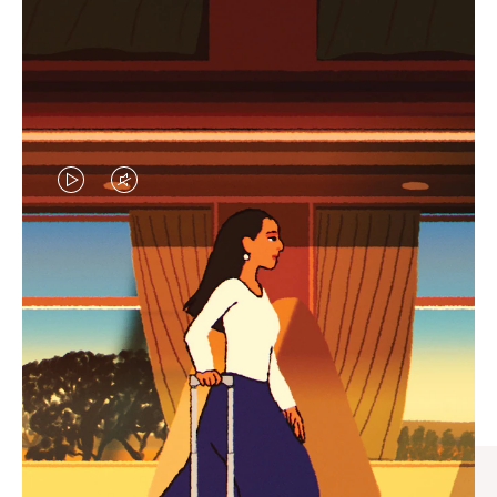
视
视
频
频
未
已
臻礼指南
暂
静
寻觅心仪的出行伴侣，与您共
停，
音，
享缤纷旅程
请
请
按
点
下
击