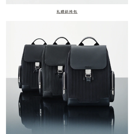
礼赠斜挎包