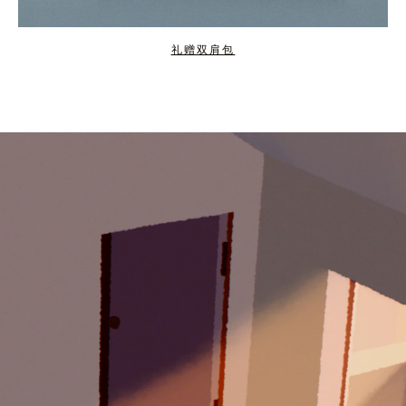
礼赠双肩包