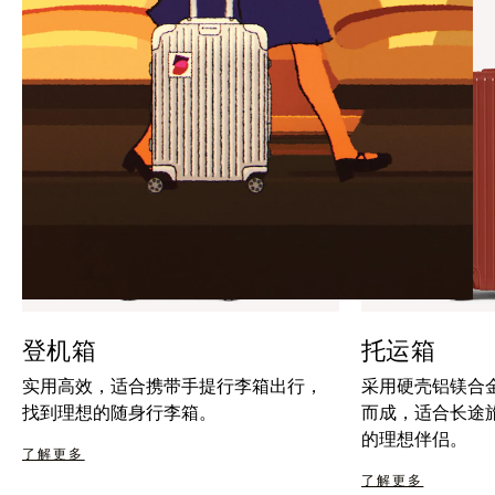
暂
按
停
钮
按
取
钮
消
静
音
登机箱
托运箱
实用高效，适合携带手提行李箱出行，
采用硬壳铝镁合
找到理想的随身行李箱。
而成，适合长途
的理想伴侣。
了解更多
了解更多