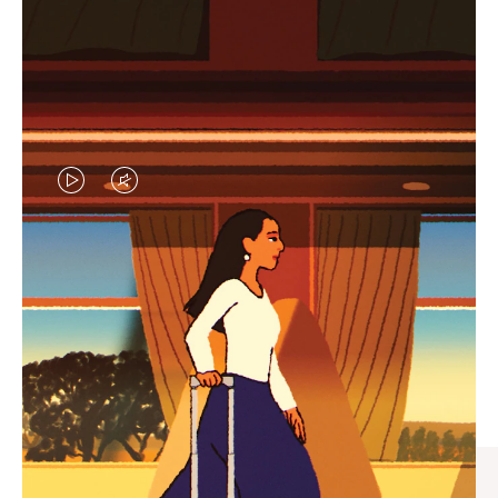
视
视
频
频
未
已
臻礼指南
暂
静
寻觅心仪的出行伴侣，与您共
停，
音，
享缤纷旅程
请
请
按
点
下
击