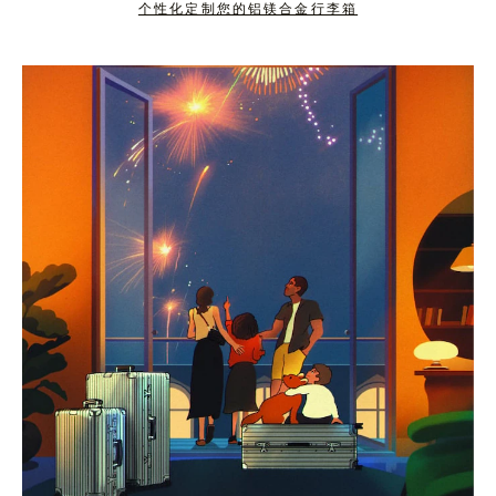
个性化定制您的铝镁合金行李箱
按
点
下
击
暂
按
停
钮
按
取
钮
消
静
音