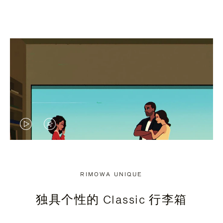
视
视
频
频
未
已
RIMOWA UNIQUE
暂
静
独具个性的 Classic 行李箱
停，
音，
请
请