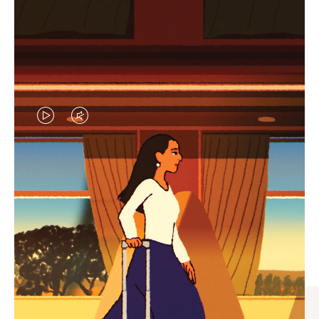
视
视
频
频
未
已
臻礼指南
暂
静
寻觅心仪的出行伴侣，与您共
停，
音，
享缤纷旅程
请
请
按
点
下
击