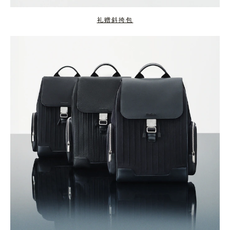
礼赠斜挎包