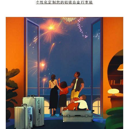
个性化定制您的铝镁合金行李箱
按
点
下
击
暂
按
停
钮
按
取
钮
消
静
音