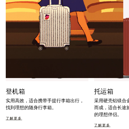
暂
按
停
钮
按
取
钮
消
静
音
登机箱
托运箱
实用高效，适合携带手提行李箱出行，
采用硬壳铝镁合
找到理想的随身行李箱。
而成，适合长途
的理想伴侣。
了解更多
了解更多