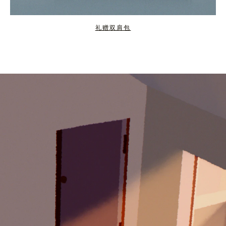
礼赠双肩包