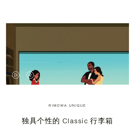
视
视
频
频
未
已
RIMOWA UNIQUE
暂
静
独具个性的 Classic 行李箱
停，
音，
请
请