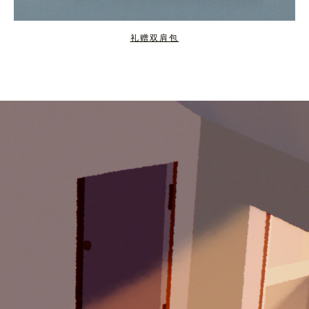
礼赠双肩包