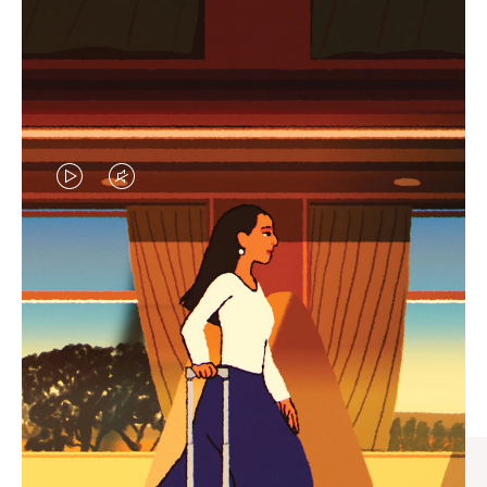
视
视
频
频
未
已
臻礼指南
暂
静
寻觅心仪的出行伴侣，与您共
停，
音，
享缤纷旅程
请
请
按
点
下
击