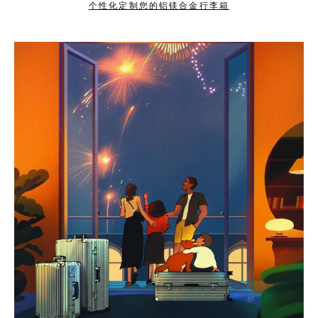
个性化定制您的铝镁合金行李箱
按
点
下
击
暂
按
停
钮
按
取
钮
消
静
音