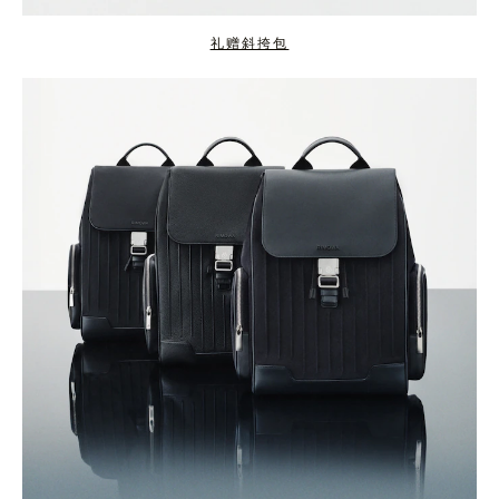
礼赠斜挎包