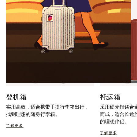
暂
按
停
钮
按
取
钮
消
静
音
登机箱
托运箱
实用高效，适合携带手提行李箱出行，
采用硬壳铝镁合
找到理想的随身行李箱。
而成，适合长途
的理想伴侣。
了解更多
了解更多