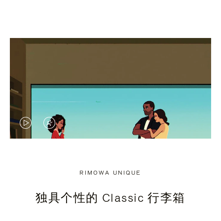
视
视
频
频
未
已
RIMOWA UNIQUE
暂
静
独具个性的 Classic 行李箱
停，
音，
请
请