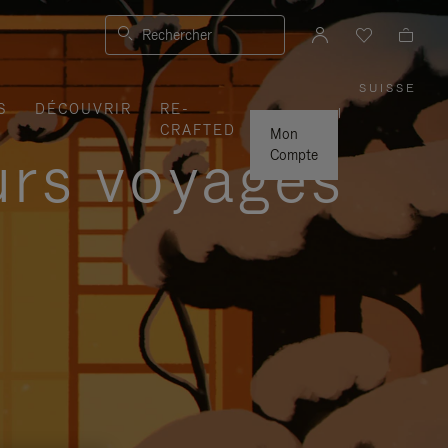
Rechercher
SUISSE
,
S
DÉCOUVRIR
RE-
SÉLEC
|
VOTRE
CRAFTED
RÉGIO
Mon
urs voyages
Compte