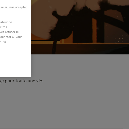
inuer sans accepter
sateur de
cités
vez refuser le
accepter ». Vous
r les
e pour toute une vie.