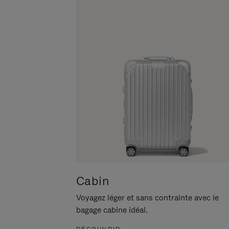
POUR
CLIQUER
LA
POUR
METTRE
RÉACTIVER
EN
LE
PAUSE
SON
Cabin
Voyagez léger et sans contrainte avec le
bagage cabine idéal.