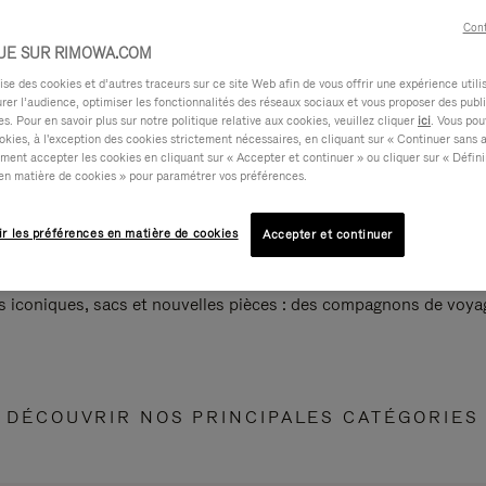
Cont
UE SUR RIMOWA.COM
e des cookies et d’autres traceurs sur ce site Web afin de vous offrir une expérience utili
rer l’audience, optimiser les fonctionnalités des réseaux sociaux et vous proposer des publi
s. Pour en savoir plus sur notre politique relative aux cookies, veuillez cliquer
ici
. Vous pou
okies, à l'exception des cookies strictement nécessaires, en cliquant sur « Continuer sans 
ment accepter les cookies en cliquant sur « Accepter et continuer » ou cliquer sur « Défini
en matière de cookies » pour paramétrer vos préférences.
ir les préférences en matière de cookies
Accepter et continuer
s iconiques, sacs et nouvelles pièces : des compagnons de voyag
DÉCOUVRIR NOS PRINCIPALES CATÉGORIES