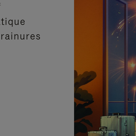
E
atique
 rainures