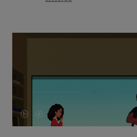
DÉCOUVRIR
LA
LE
VIDÉO
SON