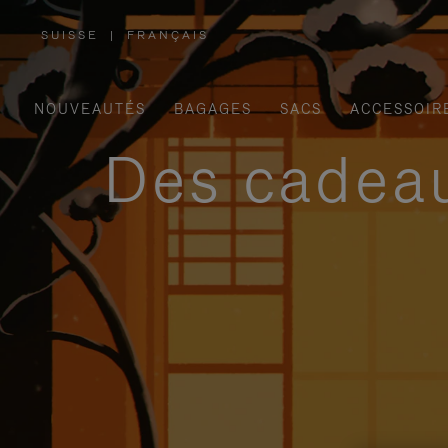
SUISSE
|
FRANÇAIS
,
SÉLECTIONNEZ
VOTRE
RÉGION
NOUVEAUTÉS
BAGAGES
SACS
ACCESSOIR
Des cadeau