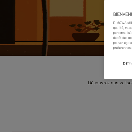
BIENVEN
RIMOWA utilis
qualité, mesu
personnalisée
dépôt des co
pouvez égale
préférences 
Défin
Découvrez nos valise