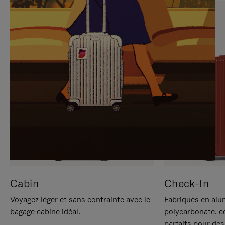
SUR
VEUILLEZ
POUR
CLIQUER
LA
POUR
METTRE
RÉACTIVER
EN
LE
PAUSE
SON
Cabin
Check-In
Voyagez léger et sans contrainte avec le
Fabriqués en alu
bagage cabine idéal.
polycarbonate, c
parfaits pour des