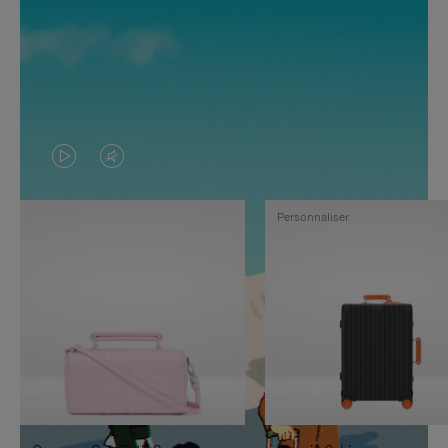
LA
LE
VIDÉO
SON
Personnaliser
N'EST
DE
PAS
LA
EN
VIDÉO
PAUSE,
EST
APPUYEZ
DÉSACTIVÉ.
SUR
VEUILLEZ