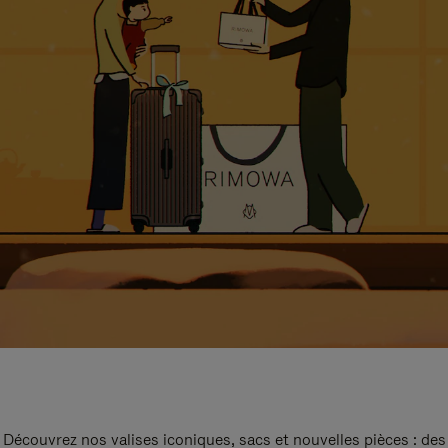
Découvrez nos valises iconiques, sacs et nouvelles pièces : des