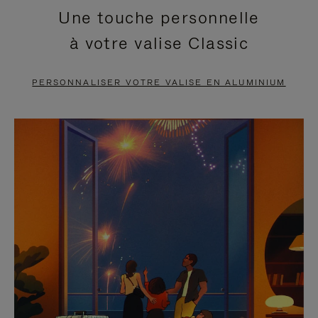
Une touche personnelle
EN
VIDÉO
à votre valise Classic
PAUSE,
EST
APPUYEZ
DÉSACTIVÉ.
PERSONNALISER VOTRE VALISE EN ALUMINIUM
SUR
VEUILLEZ
POUR
CLIQUER
LA
POUR
METTRE
RÉACTIVER
EN
LE
PAUSE
SON