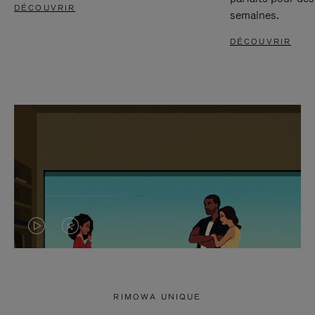
DÉCOUVRIR
semaines.
DÉCOUVRIR
LA
LE
VIDÉO
SON
N'EST
DE
RIMOWA UNIQUE
PAS
LA