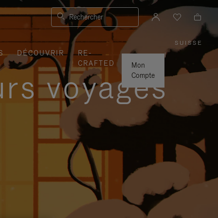
Rechercher
SUISSE
,
S
DÉCOUVRIR
RE-
SÉLEC
|
VOTRE
CRAFTED
RÉGIO
Mon
urs voyages
Compte