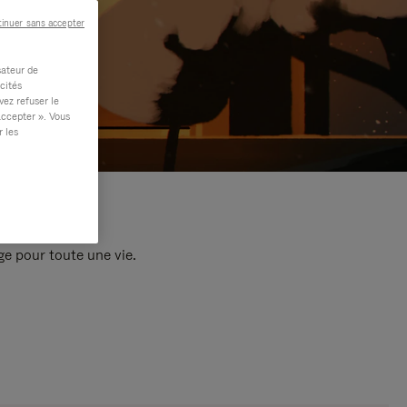
inuer sans accepter
sateur de
cités
vez refuser le
accepter ». Vous
r les
e pour toute une vie.