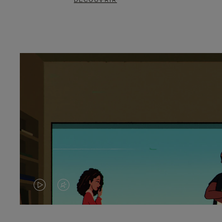
DÉCOUVRIR
LA
LE
VIDÉO
SON