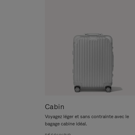
POUR
CLIQUER
LA
POUR
METTRE
RÉACTIVER
EN
LE
PAUSE
SON
Cabin
Voyagez léger et sans contrainte avec le
bagage cabine idéal.