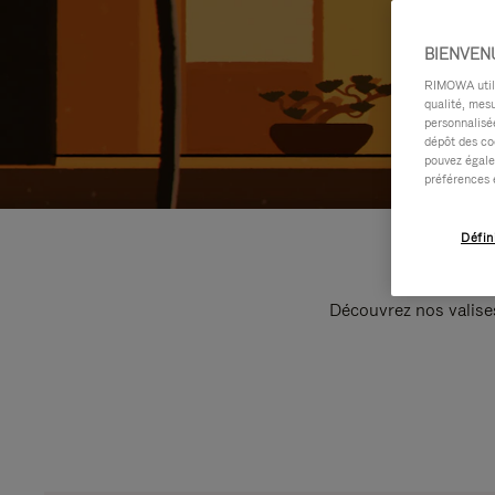
BIENVEN
RIMOWA utilis
qualité, mesu
personnalisée
dépôt des co
pouvez égale
préférences 
Défin
Découvrez nos valise