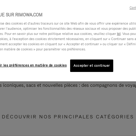
Cont
UE SUR RIMOWA.COM
e des cookies et d’autres traceurs sur ce site Web afin de vous offrir une expérience utili
rer l’audience, optimiser les fonctionnalités des réseaux sociaux et vous proposer des publi
s. Pour en savoir plus sur notre politique relative aux cookies, veuillez cliquer
ici
. Vous pou
okies, à l'exception des cookies strictement nécessaires, en cliquant sur « Continuer sans 
ment accepter les cookies en cliquant sur « Accepter et continuer » ou cliquer sur « Défini
en matière de cookies » pour paramétrer vos préférences.
ir les préférences en matière de cookies
Accepter et continuer
s iconiques, sacs et nouvelles pièces : des compagnons de voyag
DÉCOUVRIR NOS PRINCIPALES CATÉGORIES