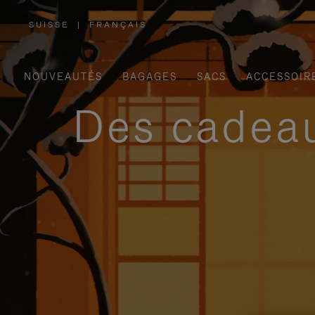
SUISSE
|
FRANÇAIS
,
SÉLECTIONNEZ
VOTRE
RÉGION
NOUVEAUTÉS
BAGAGES
SACS
ACCESSOIR
Des cadeau