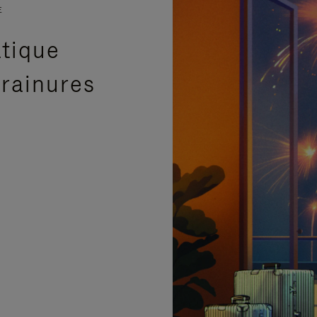
E
atique
 rainures