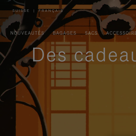
SUISSE
|
FRANÇAIS
,
SÉLECTIONNEZ
VOTRE
RÉGION
NOUVEAUTÉS
BAGAGES
SACS
ACCESSOIR
Des cadeau