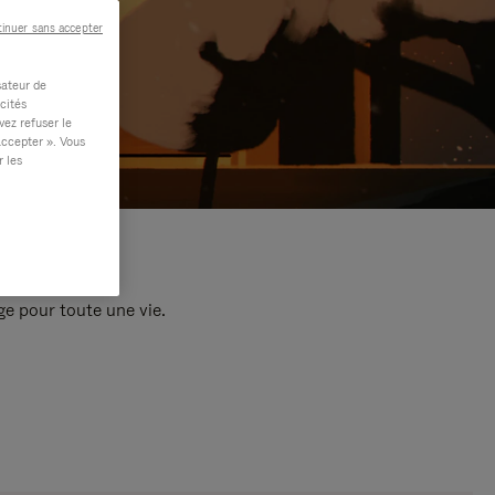
inuer sans accepter
sateur de
cités
vez refuser le
accepter ». Vous
r les
e pour toute une vie.