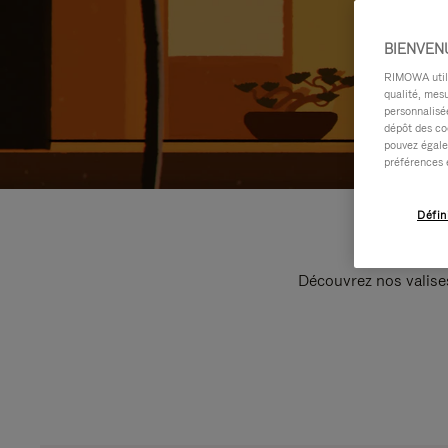
BIENVEN
RIMOWA utilis
qualité, mesu
personnalisée
dépôt des co
pouvez égale
préférences 
Défin
Découvrez nos valise