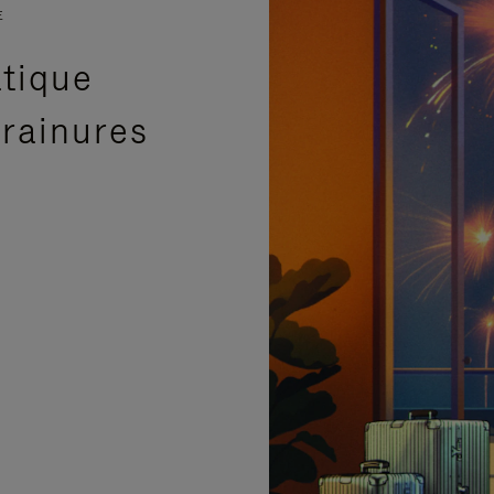
E
atique
 rainures