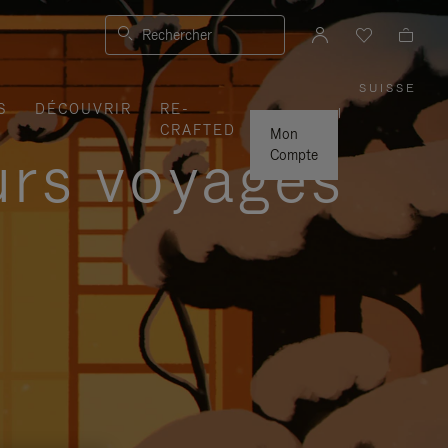
Rechercher
SUISSE
,
S
DÉCOUVRIR
RE-
SÉLEC
|
VOTRE
CRAFTED
RÉGIO
Mon
urs voyages
Compte