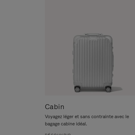
POUR
CLIQUER
LA
POUR
METTRE
RÉACTIVER
EN
LE
PAUSE
SON
Cabin
Voyagez léger et sans contrainte avec le
bagage cabine idéal.