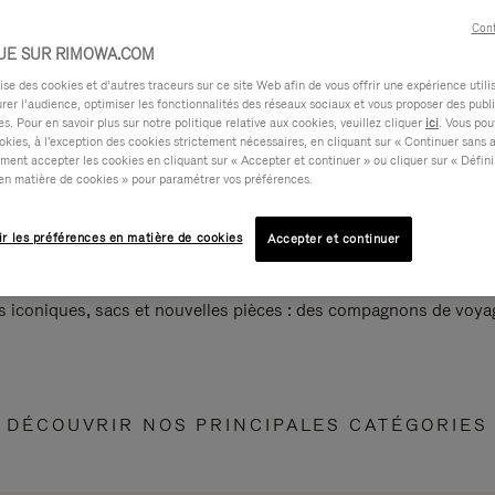
Cont
UE SUR RIMOWA.COM
e des cookies et d’autres traceurs sur ce site Web afin de vous offrir une expérience utili
rer l’audience, optimiser les fonctionnalités des réseaux sociaux et vous proposer des publi
s. Pour en savoir plus sur notre politique relative aux cookies, veuillez cliquer
ici
. Vous pou
okies, à l'exception des cookies strictement nécessaires, en cliquant sur « Continuer sans 
ment accepter les cookies en cliquant sur « Accepter et continuer » ou cliquer sur « Défini
en matière de cookies » pour paramétrer vos préférences.
ir les préférences en matière de cookies
Accepter et continuer
s iconiques, sacs et nouvelles pièces : des compagnons de voyag
DÉCOUVRIR NOS PRINCIPALES CATÉGORIES