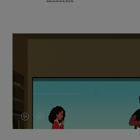
DÉCOUVRIR
LA
LE
VIDÉO
SON