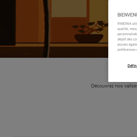
BIENVEN
RIMOWA utilis
qualité, mesu
personnalisée
dépôt des co
pouvez égale
préférences 
Défin
Découvrez nos valise