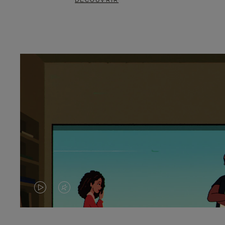
DÉCOUVRIR
LA
LE
VIDÉO
SON