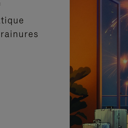
E
atique
 rainures