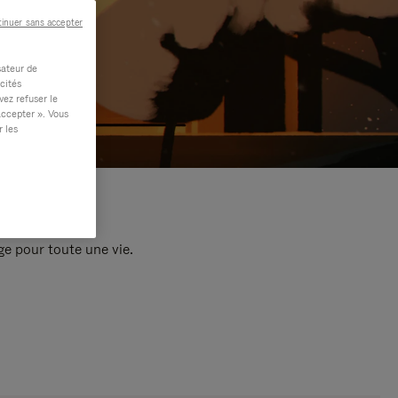
inuer sans accepter
sateur de
cités
vez refuser le
accepter ». Vous
r les
e pour toute une vie.