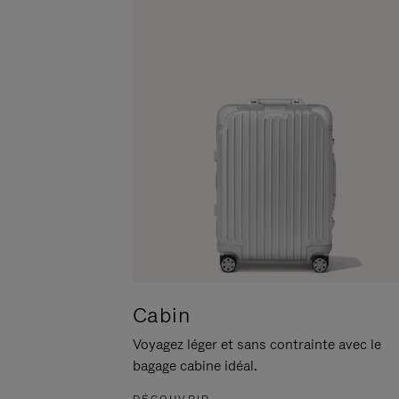
POUR
CLIQUER
LA
POUR
METTRE
RÉACTIVER
EN
LE
PAUSE
SON
Cabin
Voyagez léger et sans contrainte avec le
bagage cabine idéal.