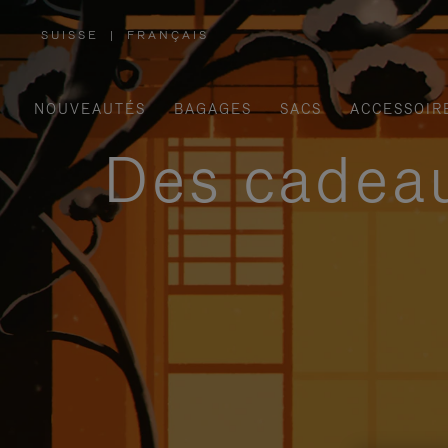
SUISSE
|
FRANÇAIS
,
SÉLECTIONNEZ
VOTRE
RÉGION
NOUVEAUTÉS
BAGAGES
SACS
ACCESSOIR
Des cadeau