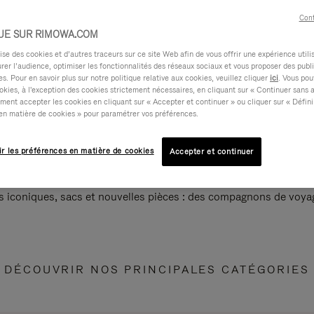
Cont
UE SUR RIMOWA.COM
e des cookies et d’autres traceurs sur ce site Web afin de vous offrir une expérience utili
rer l’audience, optimiser les fonctionnalités des réseaux sociaux et vous proposer des publi
s. Pour en savoir plus sur notre politique relative aux cookies, veuillez cliquer
ici
. Vous pou
okies, à l'exception des cookies strictement nécessaires, en cliquant sur « Continuer sans 
ment accepter les cookies en cliquant sur « Accepter et continuer » ou cliquer sur « Défini
en matière de cookies » pour paramétrer vos préférences.
ir les préférences en matière de cookies
Accepter et continuer
s iconiques, sacs et nouvelles pièces : des compagnons de voyag
DÉCOUVRIR NOS PRINCIPALES CATÉGORIES