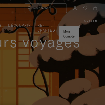
Rechercher
SUISSE
,
S
DÉCOUVRIR
RE-
SÉLEC
|
VOTRE
CRAFTED
RÉGIO
Mon
urs voyages
Compte