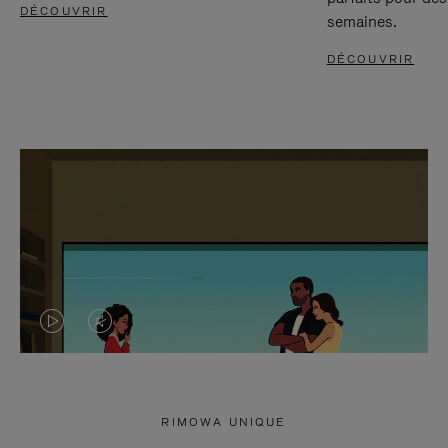
DÉCOUVRIR
semaines.
DÉCOUVRIR
LA
LE
VIDÉO
SON
N'EST
DE
RIMOWA UNIQUE
PAS
LA