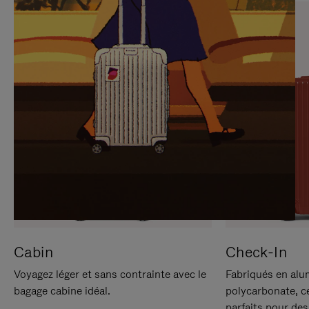
SUR
VEUILLEZ
POUR
CLIQUER
LA
POUR
METTRE
RÉACTIVER
EN
LE
PAUSE
SON
Cabin
Check-In
Voyagez léger et sans contrainte avec le
Fabriqués en alu
bagage cabine idéal.
polycarbonate, c
parfaits pour des