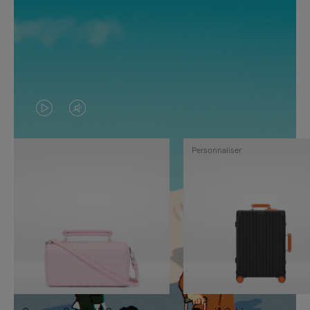
LA
LE
VIDÉO
SON
Personnaliser
N'EST
DE
PAS
LA
EN
VIDÉO
PAUSE,
EST
APPUYEZ
DÉSACTIVÉ.
SUR
VEUILLEZ