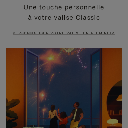
Une touche personnelle
EN
VIDÉO
à votre valise Classic
PAUSE,
EST
APPUYEZ
DÉSACTIVÉ.
PERSONNALISER VOTRE VALISE EN ALUMINIUM
SUR
VEUILLEZ
POUR
CLIQUER
LA
POUR
METTRE
RÉACTIVER
EN
LE
PAUSE
SON