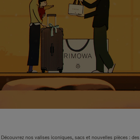
Découvrez nos valises iconiques, sacs et nouvelles pièces : des