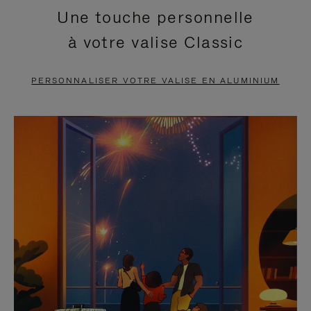
Une touche personnelle
EN
VIDÉO
à votre valise Classic
PAUSE,
EST
APPUYEZ
DÉSACTIVÉ.
PERSONNALISER VOTRE VALISE EN ALUMINIUM
SUR
VEUILLEZ
POUR
CLIQUER
LA
POUR
METTRE
RÉACTIVER
EN
LE
PAUSE
SON