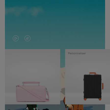
LA
LE
VIDÉO
SON
Personnaliser
N'EST
DE
PAS
LA
EN
VIDÉO
PAUSE,
EST
APPUYEZ
DÉSACTIVÉ.
SUR
VEUILLEZ