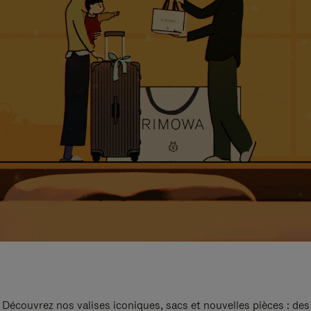
Découvrez nos valises iconiques, sacs et nouvelles pièces : des