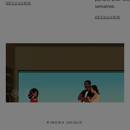
DÉCOUVRIR
semaines.
DÉCOUVRIR
LA
LE
VIDÉO
SON
N'EST
DE
RIMOWA UNIQUE
PAS
LA