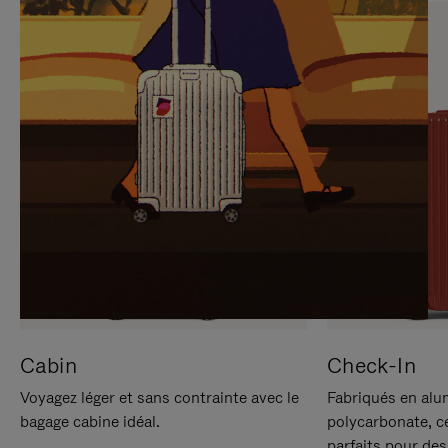
SUR
VEUILLEZ
POUR
CLIQUER
LA
POUR
METTRE
RÉACTIVER
EN
LE
PAUSE
SON
Cabin
Check-In
Voyagez léger et sans contrainte avec le
Fabriqués en alu
bagage cabine idéal.
polycarbonate, c
parfaits pour des